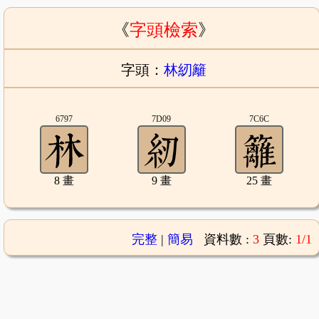
《
字頭檢索
》
字頭：
林紉籬
6797
7D09
7C6C
8 畫
9 畫
25 畫
完整
|
簡易
資料數 :
3
頁數:
1/1