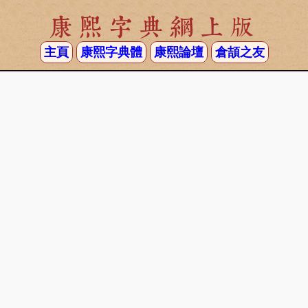
康熙字典網上版
主頁
康熙字典體
康熙論壇
倉頡之友