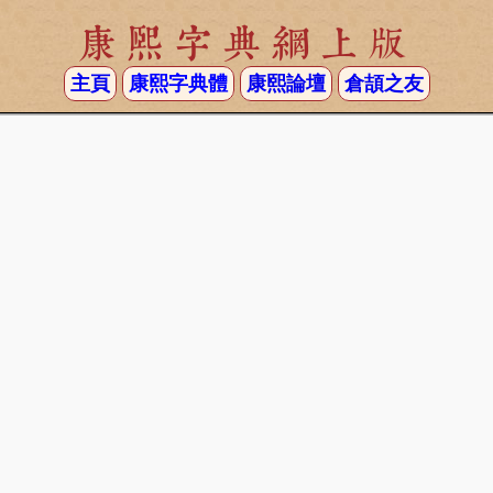
康熙字典網上版
主頁
康熙字典體
康熙論壇
倉頡之友