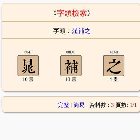
《
字頭檢索
》
字頭：
晁補之
6641
88DC
4E4B
10 畫
13 畫
4 畫
完整
|
簡易
資料數 :
3
頁數:
1/1