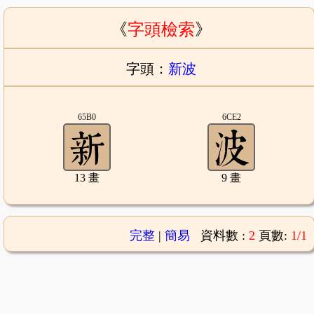
《
字頭檢索
》
字頭：
新波
65B0
6CE2
13 畫
9 畫
完整
|
簡易
資料數 :
2
頁數:
1/1