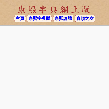
康熙字典網上版
主頁
康熙字典體
康熙論壇
倉頡之友