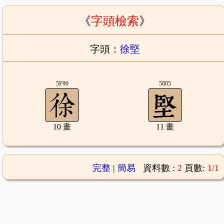
《
字頭檢索
》
字頭：
徐堅
5F90
5805
10 畫
11 畫
完整
|
簡易
資料數 :
2
頁數:
1/1