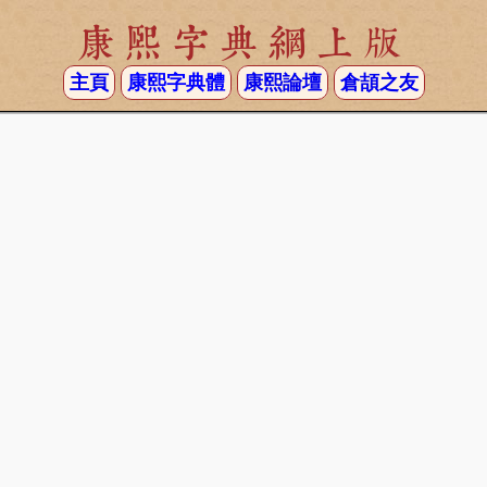
康熙字典網上版
主頁
康熙字典體
康熙論壇
倉頡之友