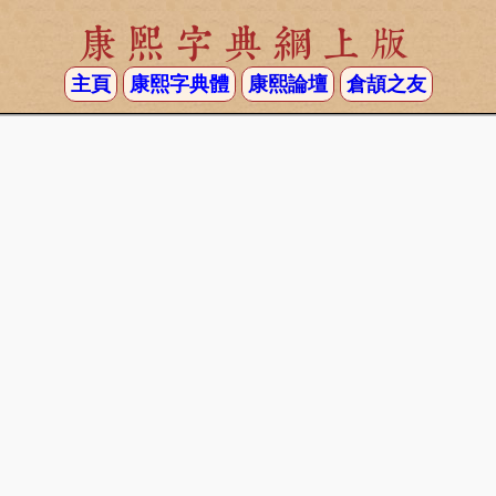
康熙字典網上版
主頁
康熙字典體
康熙論壇
倉頡之友