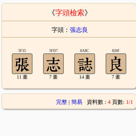
《
字頭檢索
》
字頭：
張志良
5F35
5FD7
8A8C
826F
11 畫
7 畫
14 畫
7 畫
完整
|
簡易
資料數 :
4
頁數:
1/1