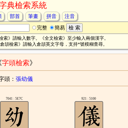
字典檢索系統
頡
部首
筆畫
拼音
注音
完整
簡易
檢索》請輸入數字。《全文檢索》至少輸入兩個漢字。
倉頡檢索》請輸入倉頡英文字母，支持*號模糊查尋。
《
字頭檢索
》
字頭：
張幼儀
7041 : 5E7C
921 : 5100