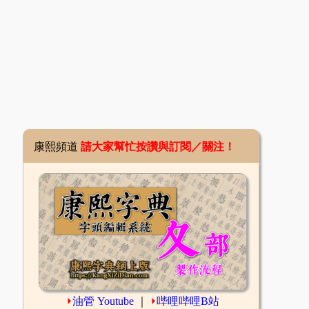
康熙頻道
請大家幫忙按讚與訂閱／關注！
⏵
油管 Youtube
｜
⏵
哔哩哔哩B站