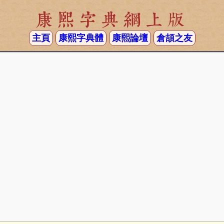
康熙字典網上版
主頁
康熙字典體
康熙論壇
倉頡之友