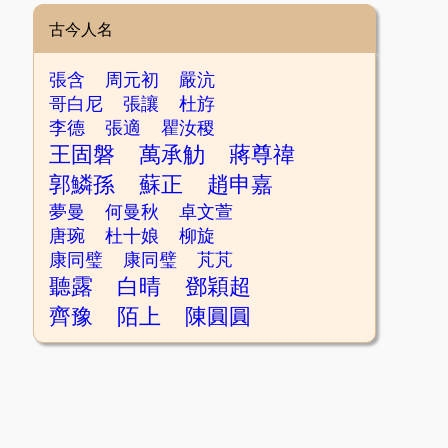
古今人名
張含
周元初
嚴沆
哥白尼
張讓
杜斿
李德
張適
瞿汝稷
王固磐
萬承觔
蔣尊禕
郭鱗孫
蘇正
趙申嘉
夢曼
何曼秋
卓文萱
唐琬
杜十娘
柳旋
康同璧
康同璧
芃芃
聽露
白晴
鄧穎超
齊豫
陌上
陳圓圓