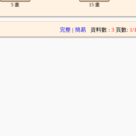
5 畫
15 畫
完整
|
簡易
資料數 :
3
頁數:
1/