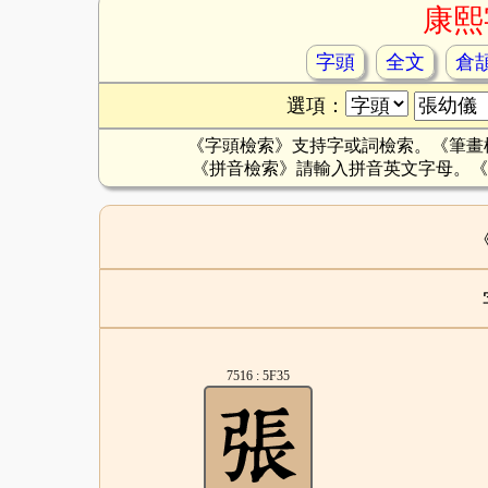
康熙
字頭
全文
倉
選項：
《字頭檢索》支持字或詞檢索。《筆畫
《拼音檢索》請輸入拼音英文字母。《
7516 : 5F35