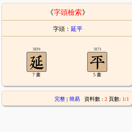
《
字頭檢索
》
字頭：
延平
5EF6
5E73
7 畫
5 畫
完整
|
簡易
資料數 :
2
頁數:
1/1