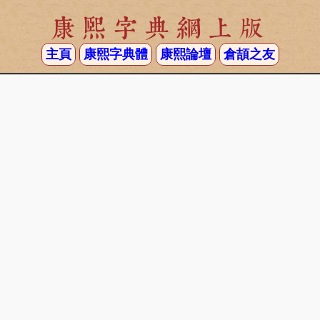
康熙字典網上版
主頁
康熙字典體
康熙論壇
倉頡之友