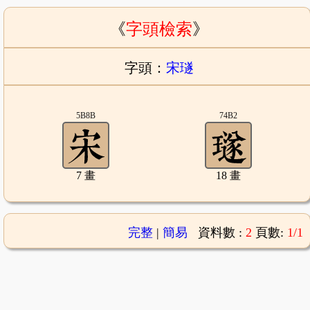
《
字頭檢索
》
字頭：
宋璲
5B8B
74B2
7 畫
18 畫
完整
|
簡易
資料數 :
2
頁數:
1/1