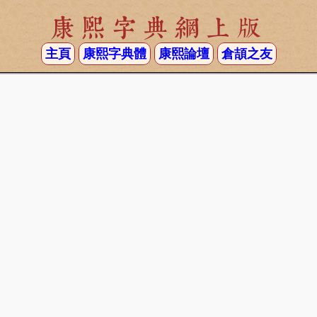
康熙字典網上版
主頁
康熙字典體
康熙論壇
倉頡之友