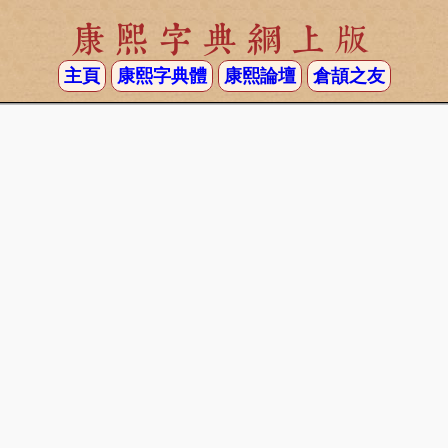
康熙字典網上版
主頁
康熙字典體
康熙論壇
倉頡之友