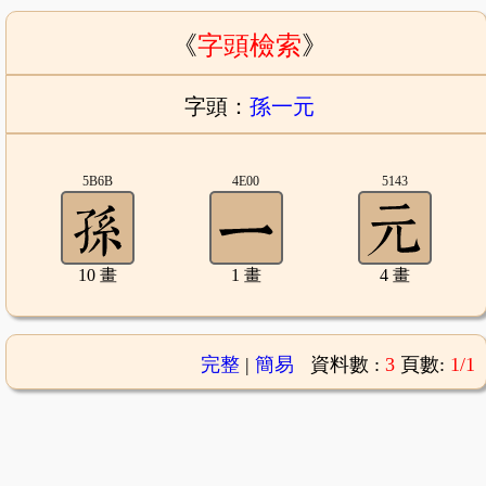
《
字頭檢索
》
字頭：
孫一元
5B6B
4E00
5143
10 畫
1 畫
4 畫
完整
|
簡易
資料數 :
3
頁數:
1/1