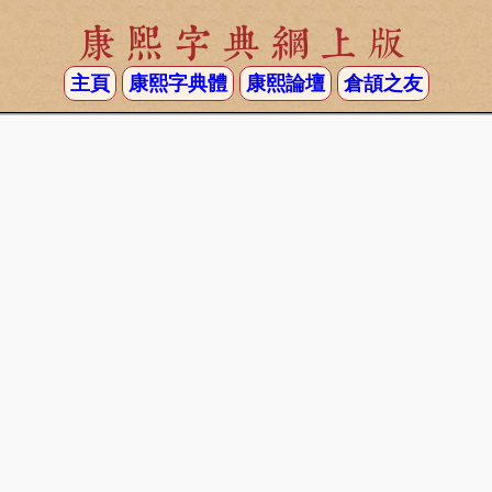
康熙字典網上版
主頁
康熙字典體
康熙論壇
倉頡之友