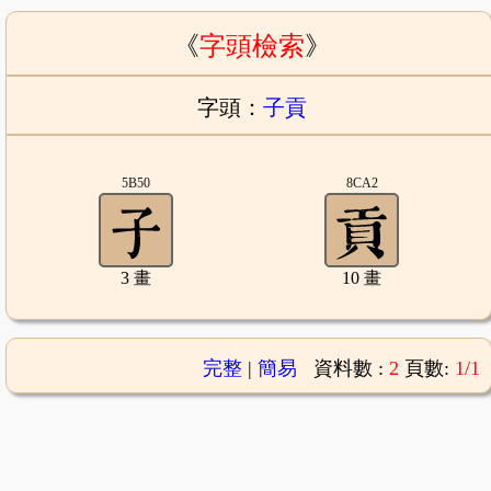
《
字頭檢索
》
字頭：
子貢
5B50
8CA2
3 畫
10 畫
完整
|
簡易
資料數 :
2
頁數:
1/1