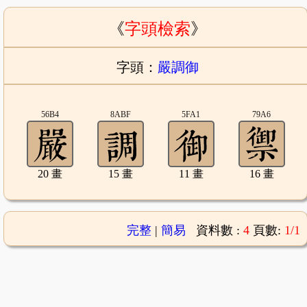
《
字頭檢索
》
字頭：
嚴調御
56B4
8ABF
5FA1
79A6
20 畫
15 畫
11 畫
16 畫
完整
|
簡易
資料數 :
4
頁數:
1/1