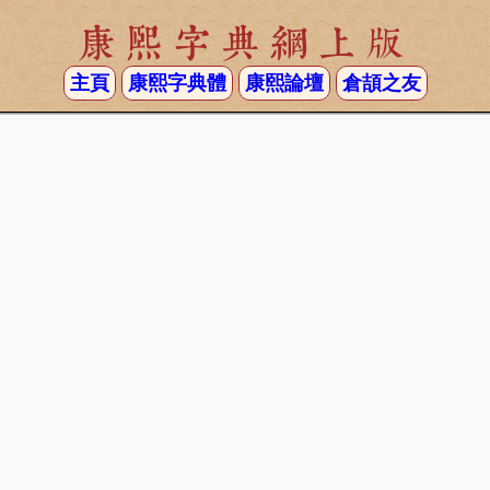
康熙字典網上版
主頁
康熙字典體
康熙論壇
倉頡之友