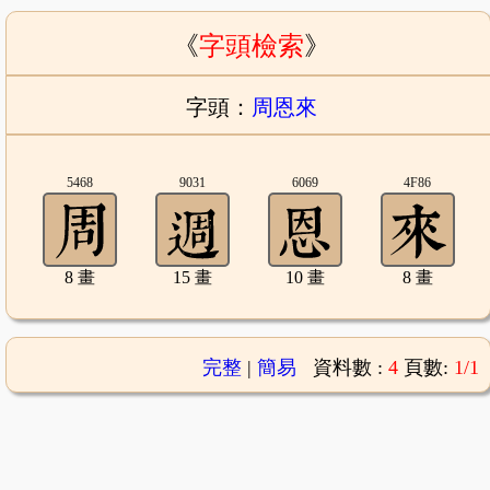
《
字頭檢索
》
字頭：
周恩來
5468
9031
6069
4F86
8 畫
15 畫
10 畫
8 畫
完整
|
簡易
資料數 :
4
頁數:
1/1