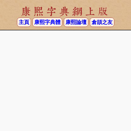
康熙字典網上版
主頁
康熙字典體
康熙論壇
倉頡之友