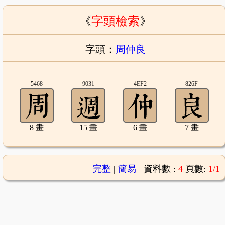
《
字頭檢索
》
字頭：
周仲良
5468
9031
4EF2
826F
8 畫
15 畫
6 畫
7 畫
完整
|
簡易
資料數 :
4
頁數:
1/1