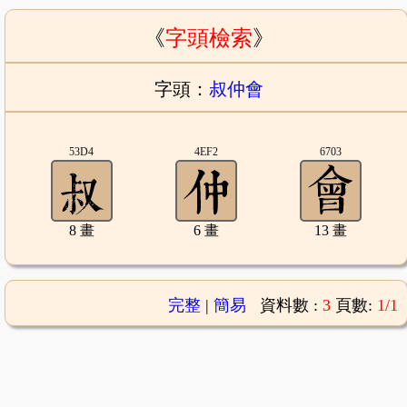
《
字頭檢索
》
字頭：
叔仲會
53D4
4EF2
6703
8 畫
6 畫
13 畫
完整
|
簡易
資料數 :
3
頁數:
1/1