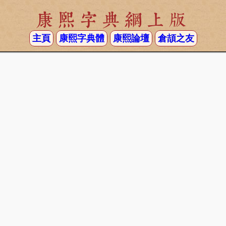
康熙字典網上版
主頁
康熙字典體
康熙論壇
倉頡之友