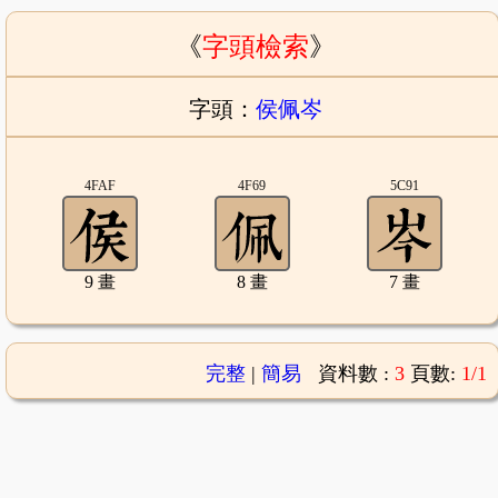
《
字頭檢索
》
字頭：
侯佩岑
4FAF
4F69
5C91
9 畫
8 畫
7 畫
完整
|
簡易
資料數 :
3
頁數:
1/1