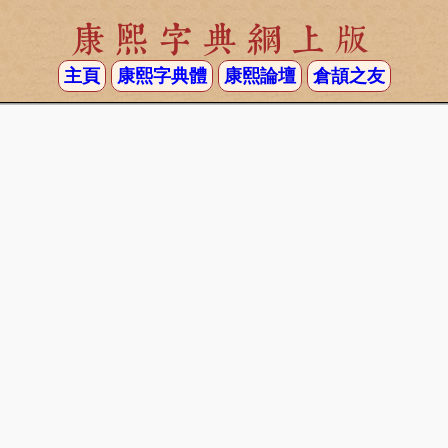
康熙字典網上版
主頁
康熙字典體
康熙論壇
倉頡之友