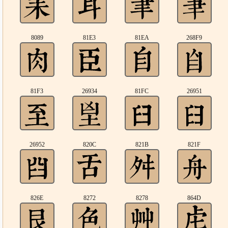
8089
81E3
81EA
268F9
81F3
26934
81FC
26951
26952
820C
821B
821F
826E
8272
8278
864D