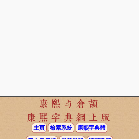
康熙与倉頡
康熙字典網上版
主頁
檢索系統
康熙字典體