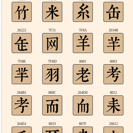
26222
7F51
7F8A
2634B
7F8B
7FBD
8001
8003
264B1
800C
264D0
8012
264E4
8033
807F
26612