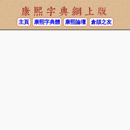
康熙字典網上版
主頁
康熙字典體
康熙論壇
倉頡之友