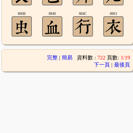
866B
8840
884C
8863
完整
|
簡易
資料數 :
722
頁數:
1/19
下一頁
|
最後頁