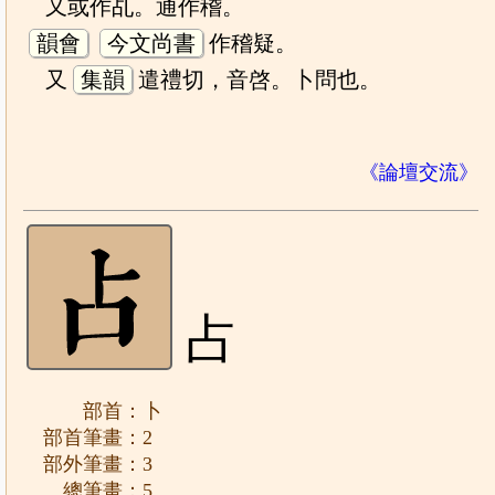
又或作乩。通作稽。
韻會
今文尚書
作稽疑。
又
集韻
遣禮切，音啓。卜問也。
《論壇交流》
占
部首：卜
部首筆畫：2
部外筆畫：3
總筆畫：5