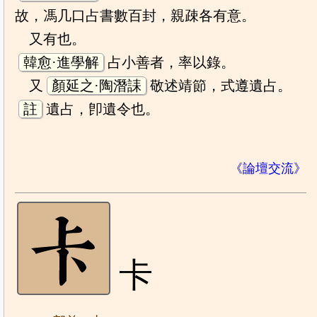
故，馮几口占書數百封，親疎各有意。
又有也。
韓愈·進學解
占小善者，率以錄。
又
顏延之·陶潛誄
敬述靖節，式遵遺占。
註
遺占，卽遺令也。
《論壇交流》
卡