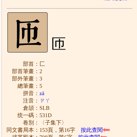
匝
部首：匚
部首筆畫：2
部外筆畫：3
總筆畫：5
拼音：
zā
注音：
ㄗㄚ
倉頡：SLB
统一碼：531D
卷別：〈子集下〉
同文書局本：153頁，第16字
按此查閱