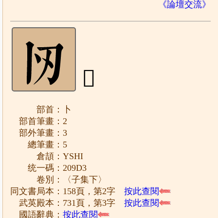
《論壇交流》
𠧓
部首：卜
部首筆畫：2
部外筆畫：3
總筆畫：5
倉頡：YSHI
统一碼：209D3
卷別：〈子集下〉
同文書局本：158頁，第2字
按此查閱
武英殿本：731頁，第3字
按此查閱
國語辭典：
按此查閱