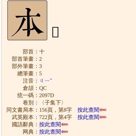
𠥽
部首：十
部首筆畫：2
部外筆畫：3
總筆畫：5
注音：
ㄐㄧˇ
倉頡：QC
统一碼：2097D
卷別：〈子集下〉
同文書局本：156頁，第8字
按此查閱
武英殿本：722頁，第4字
按此查閱
國語辭典：
按此查閱
网典：
按此查閱