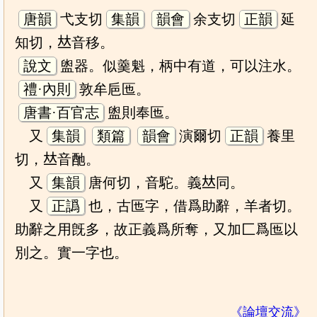
唐韻
弋支切
集韻
韻會
余支切
正韻
延
知切，𠀤音移。
說文
盥器。似羹魁，柄中有道，可以注水。
禮·內則
敦牟巵匜。
唐書·百官志
盥則奉匜。
又
集韻
類篇
韻會
演爾切
正韻
養里
切，𠀤音酏。
又
集韻
唐何切，音駝。義𠀤同。
又
正譌
也，古匜字，借爲助辭，羊者切。
助辭之用旣多，故正義爲所奪，又加匚爲匜以
別之。實一字也。
《論壇交流》