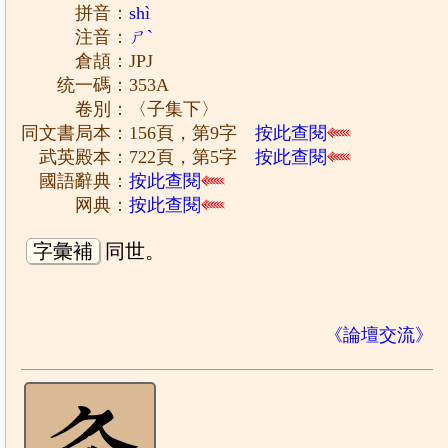
拼音：
shì
注音：
ㄕˋ
倉頡：JPJ
统一碼：353A
卷別：〈子集下〉
同文書局本：156頁，第9字
按此查閱
武英殿本：722頁，第5字
按此查閱
國語辭典：
按此查閱
网典：
按此查閱
字彙補
同世。
《論壇交流》