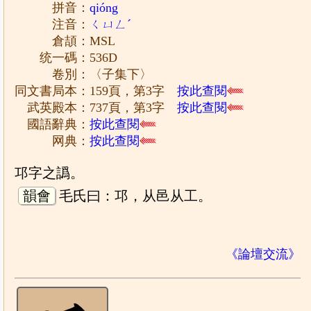
拼音：
qióng
注音：
ㄑㄩㄥˊ
倉頡：MSL
统一碼：536D
卷別：〈子集下〉
同文書局本：159頁，第3字
按此查閱
武英殿本：737頁，第3字
按此查閱
國語辭典：
按此查閱
网典：
按此查閱
邛字之譌。
韻會
毛氏曰：邛，从邑从工。
《論壇交流》