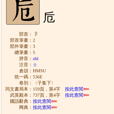
卮
部首：卩
部首筆畫：2
部外筆畫：3
總筆畫：5
拼音：
zhī
注音：
ㄓ
倉頡：HMSU
统一碼：536E
卷別：〈子集下〉
同文書局本：159頁，第4字
按此查閱
武英殿本：737頁，第4字
按此查閱
國語辭典：
按此查閱
网典：
按此查閱