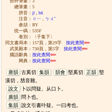
部外筆畫：3
總筆畫：5
拼音：
jī
,
bǔ
注音：
ㄐㄧ
,
ㄅㄨˇ
倉頡：RY
统一碼：535F
卷別：〈子集下〉
同文書局本：157頁，第29字
按此查閱
武英殿本：730頁，第5字
按此查閱
國語辭典：
按此查閱
网典：
按此查閱
唐韻
古奚切
集韻
韻會
堅奚切
正韻
堅
溪切，𠀤音雞。
說文
卜以問疑。从口卜。
廣韻
問卜也。
集韻
說文引書卟疑。一曰考也。