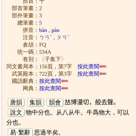
部首：十
部首筆畫：2
部外筆畫：3
總筆畫：5
拼音：
bàn
,
pàn
注音：
ㄅㄢˋ
,
ㄆㄢˋ
倉頡：FQ
统一碼：534A
卷別：〈子集下〉
同文書局本：156頁，第7字
按此查閱
武英殿本：722頁，第3字
按此查閱
國語辭典：
按此查閱
网典：
按此查閱
唐韻
集韻
韻會
𠀤博漫切，般去聲。
說文
物中分也。从八从牛。牛爲物大，可以
分也。
易·繫辭
思過半矣。