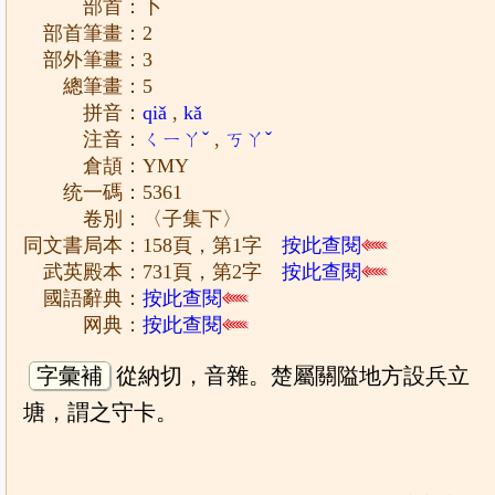
部首：卜
部首筆畫：2
部外筆畫：3
總筆畫：5
拼音：
qiǎ
,
kǎ
注音：
ㄑㄧㄚˇ
,
ㄎㄚˇ
倉頡：YMY
统一碼：5361
卷別：〈子集下〉
同文書局本：158頁，第1字
按此查閱
武英殿本：731頁，第2字
按此查閱
國語辭典：
按此查閱
网典：
按此查閱
字彙補
從納切，音雜。楚屬關隘地方設兵立
塘，謂之守卡。