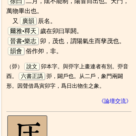
徐曰
二月，隂不能制，陽冒而出也。天門，
萬物畢出也。
又
廣韻
辰名。
爾雅•釋天
歲在卯曰單閼。
晉書•樂志
卯，茂也，謂陽氣生而孳茂也。
韻會
俗作夘，非。
（戼）
說文
卯本字。與丣字上畫連者有別。丣音
酉。
六書正譌
戼，闢戶也。从二戶，象門兩闢
形。因聲借爲寅卯字，爲日出物生之象。
《論壇交流》