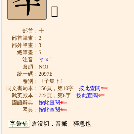
𠥾
部首：十
部首筆畫：2
部外筆畫：3
總筆畫：5
注音：
ㄘㄨˋ
倉頡：NOJ
统一碼：2097E
卷別：〈子集下〉
同文書局本：156頁，第10字
按此查閱
武英殿本：722頁，第6字
按此查閱
國語辭典：
按此查閱
网典：
按此查閱
字彙補
倉沒切，音摵。猝急也。