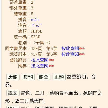
部首筆畫：2
部外筆畫：3
總筆畫：5
拼音：
mǎo
注音：
ㄇㄠˇ
倉頡：HHSL
统一碼：536F
卷別：〈子集下〉
同文書局本：159頁，第5字
按此查閱
武英殿本：737頁，第5字
按此查閱
國語辭典：
按此查閱
网典：
按此查閱
唐韻
集韻
韻會
正韻
𠀤莫飽切，音
昴。
說文
冒也。二月，萬物冒地而出，象開門之
形，故二月爲天門。