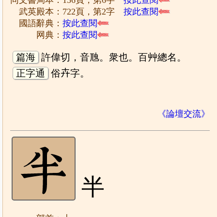
同文書局本：156頁，第6字
按此查閱
武英殿本：722頁，第2字
按此查閱
國語辭典：
按此查閱
网典：
按此查閱
篇海
許偉切，音虺。衆也。百艸總名。
正字通
俗𠦄字。
《論壇交流》
半