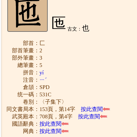
匜
也
古文：
部首：匚
部首筆畫：2
部外筆畫：3
總筆畫：5
拼音：
yí
注音：
ㄧˊ
倉頡：SPD
统一碼：531C
卷別：〈子集下〉
同文書局本：153頁，第14字
按此查閱
武英殿本：708頁，第4字
按此查閱
國語辭典：
按此查閱
网典：
按此查閱