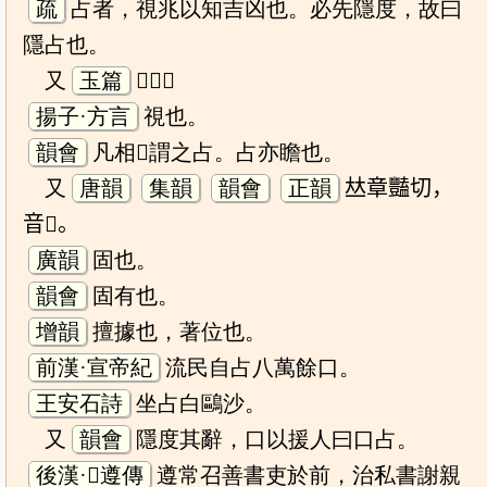
疏
占者，視兆以知吉凶也。必先隱度，故曰
隱占也。
又
玉篇
𠋫也。
揚子·方言
視也。
韻會
凡相𠋫謂之占。占亦瞻也。
又
唐韻
集韻
韻會
正韻
𠀤章豔切，
音𢓕。
廣韻
固也。
韻會
固有也。
增韻
擅據也，著位也。
前漢·宣帝紀
流民自占八萬餘口。
王安石詩
坐占白鷗沙。
又
韻會
隱度其辭，口以援人曰口占。
後漢·𨻰遵傳
遵常召善書吏於前，治私書謝親