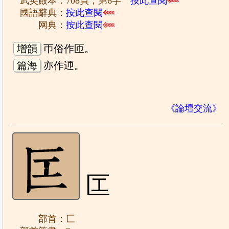
武英殿本：708頁，第6字
按此查閱
國語辭典：
按此查閱
网典：
按此查閱
增韻
帀俗作匝。
篇海
亦作迊。
《論壇交流》
匞
部首：匚