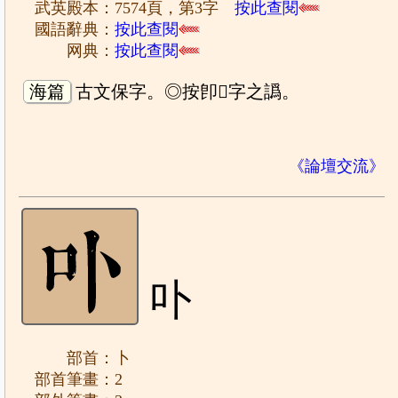
武英殿本：7574頁，第3字
按此查閱
國語辭典：
按此查閱
网典：
按此查閱
海篇
古文保字。◎按卽𠤏字之譌。
《論壇交流》
卟
部首：卜
部首筆畫：2