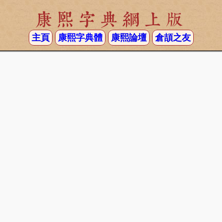
康熙字典網上版
主頁
康熙字典體
康熙論壇
倉頡之友