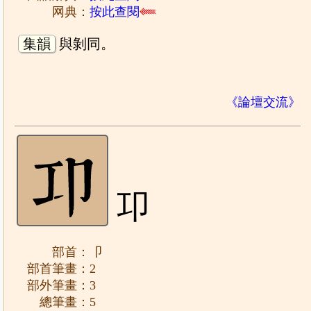
网典：
按此查閱
集韻
與剝同。
《論壇交流》
卭
部首：卩
部首筆畫：2
部外筆畫：3
總筆畫：5