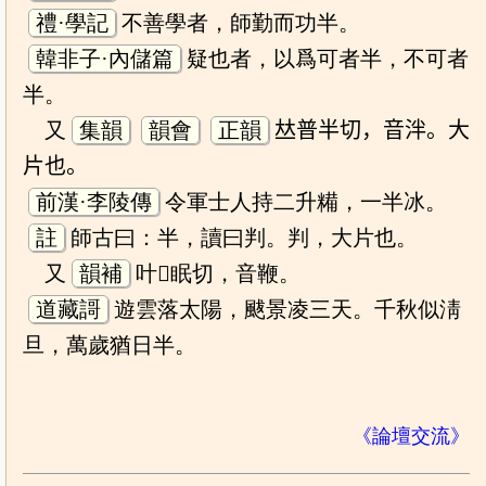
禮·學記
不善學者，師勤而功半。
韓非子·內儲篇
疑也者，以爲可者半，不可者
半。
又
集韻
韻會
正韻
𠀤普半切，音泮。大
片也。
前漢·李陵傳
令軍士人持二升糒，一半冰。
註
師古曰：半，讀曰判。判，大片也。
又
韻補
叶𤰞眠切，音鞭。
道藏謌
遊雲落太陽，颰景凌三天。千秋似淸
旦，萬歲猶日半。
《論壇交流》