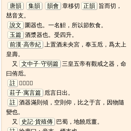
唐韻
集韻
韻會
章移切
正韻
旨而切，
𠀤音支。
說文
圜器也。一名觛，所以節飮食。
玉篇
酒漿器也。受四升。
前漢·高帝紀
上置酒未央宮，奉玉卮，爲太上
皇壽。
又
文中子·守弱篇
三皇五帝有觀戒之器，命
曰侑卮。
註
𢽽器也。
莊子·寓言篇
卮言日出。
註
酒器滿則傾，空則仰，比之于言，因物隨
變也。
又
史記·貨殖傳
巴蜀，地饒卮薑。