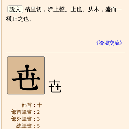
說文
精里切，濟上聲。止也。从木，盛而一
橫止之也。
《論壇交流》
㔺
部首：十
部首筆畫：2
部外筆畫：3
總筆畫：5