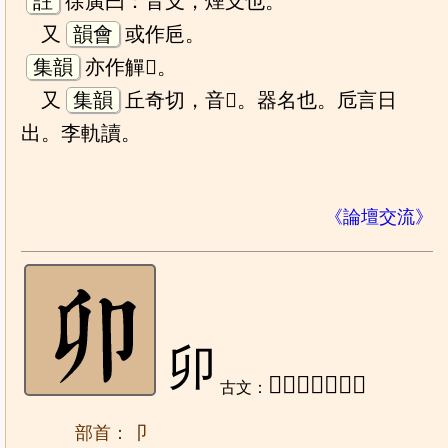
註
徐廣曰：音支，煙支也。
又
韻會
或作巵。
集韻
亦作觶𧣨。
又
集韻
丘奇切，音𢽽。器名也。卮言日
出。李軌讀。
《論壇交流》
卯
𩇨、𩇧、𤕰、𦕔
古文：
部首：卩