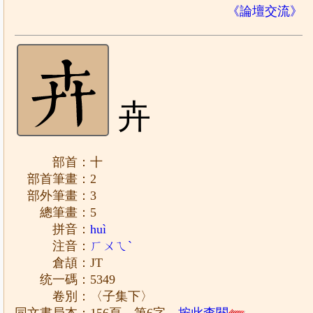
《論壇交流》
卉
部首：十
部首筆畫：2
部外筆畫：3
總筆畫：5
拼音：
huì
注音：
ㄏㄨㄟˋ
倉頡：JT
统一碼：5349
卷別：〈子集下〉