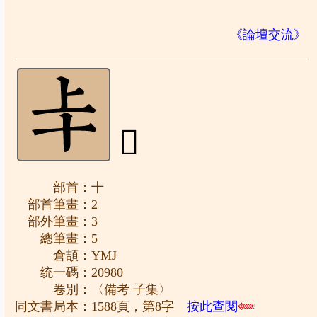
《論壇交流》
𠦀
部首：十
部首筆畫：2
部外筆畫：3
總筆畫：5
倉頡：YMJ
统一碼：20980
卷別：〈備考 子集〉
同文書局本：1588頁，第8字
按此查閱