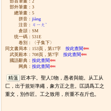
部首筆畫：2
部外筆畫：3
總筆畫：5
拼音：
jiàng
注音：
ㄐㄧㄤˋ
倉頡：SM
统一碼：531E
卷別：〈子集下〉
同文書局本：153頁，第17字
按此查閱
武英殿本：708頁，第7字
按此查閱
國語辭典：
按此查閱
网典：
按此查閱
精薀
匠本字。聖人𠛝物，愚者與能。从工从
匚，出于規矩準繩，象方正之意。匞譌爲工之
重文，別作匠。工之致用，所重不在斤也。