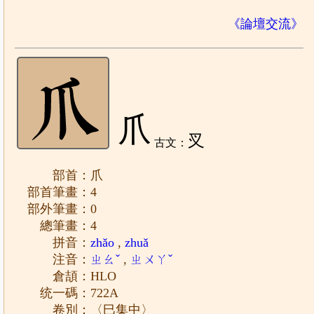
《論壇交流》
爪
㕚
古文：
部首：爪
部首筆畫：4
部外筆畫：0
總筆畫：4
拼音：
zhǎo
,
zhuǎ
注音：
ㄓㄠˇ
,
ㄓㄨㄚˇ
倉頡：HLO
统一碼：722A
卷別：〈巳集中〉