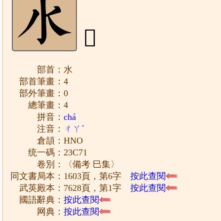
𣱱
部首：水
部首筆畫：4
部外筆畫：0
總筆畫：4
拼音：
chá
注音：
ㄔㄚˊ
倉頡：HNO
统一碼：23C71
卷別：〈備考 巳集〉
同文書局本：1603頁，第6字
按此查閱
武英殿本：7628頁，第1字
按此查閱
國語辭典：
按此查閱
网典：
按此查閱