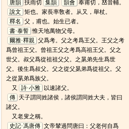
唐韻
扶雨切
集韻
韻會
奉甫切，𠀤音輔。
說文
矩也。家長率敎者。从又，舉杖。
釋名
父，甫也。始生已者。
書·泰誓
惟天地萬物父母。
爾雅·釋親
父爲考。父之考爲王父。王父之考
爲曾祖王父。曾祖王父之考爲高祖王父。父之
世父。叔父爲從祖祖父父。之晜弟先生爲世
父。後生爲叔父。父之從父晜弟爲從祖父。父
之從晜弟爲族父。
又
詩·小雅
以速諸父。
傳
天子謂同姓諸侯，諸侯謂同姓大夫，皆曰
諸父。
又老叟之稱。
史記·馮唐傳
文帝輦過問唐曰：父老何自爲