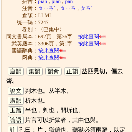
拼音：
piàn
,
piān
,
pàn
注音：
ㄆㄧㄢˋ
,
ㄆㄧㄢ
,
ㄆㄢˋ
倉頡：LLML
统一碼：7247
卷別：〈巳集中〉
同文書局本：692頁，第36字
按此查閱
武英殿本：3306頁，第1字
按此查閱
國語辭典：
按此查閱
网典：
按此查閱
唐韻
集韻
韻會
正韻
𠀤匹見切，偏去
聲。
說文
判木也。从半木。
廣韻
析木也。
玉篇
半也，判也，開坼也。
論語
片言可以折獄者，其由也與。
註
孔曰：片，猶偏也。聽獄必須兩辭，以定