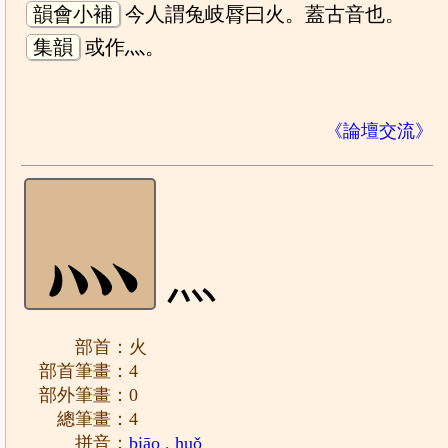
韻會小補
今人謂兔岐脣曰火。蓋古音也。
集韻
或作灬。
《論壇交流》
灬
部首：火
部首筆畫：4
部外筆畫：0
總筆畫：4
拼音：
biāo
,
huǒ