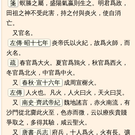
箋
螟螣之屬，盛陽氣嬴則生之。明君爲政，
田祖之神不受此害，持之付與炎火，使自消
亡。
又官名。
左傳·昭十七年
炎帝氏以火紀，故爲火師，而
火名。
疏
春官爲大火。夏官爲鶉火，秋官爲西火，
冬官爲北火，中官爲中火。
又
春秋·宣十六年
成周宣榭火。
左傳
人火也。凡火，人火曰火，天火曰災。
又
南史·齊武帝紀
魏地謠言，赤火南流，有
沙門從北齎此火至，色赤而微，云以療疾貴賤
爭取之，多得其驗，咸云聖火。
又
唐書·兵志
府兵，十人爲火，火有長。彍