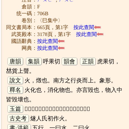
倉頡：F
统一碼：706B
卷別：〈巳集中〉
同文書局本：665頁，第1字
按此查閱
武英殿本：3178頁，第1字
按此查閱
國語辭典：
按此查閱
网典：
按此查閱
唐韻
集韻
呼果切
韻會
正韻
虎果切，
𠀤貨上聲。
說文
火，燬也。南方之行炎而上。象形。
釋名
火化也，消化物也。亦言毀也，物入中
皆毀壞也。
玉篇
𤆄者，化也，隨也，陽氣用事萬物變隨也。
古史考
燧人氏初作火。
書·洪範
五行，一曰水，二曰火。