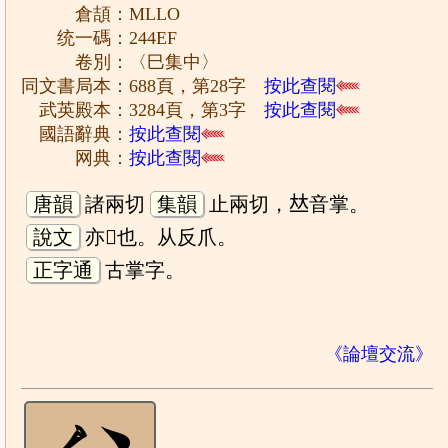
倉頡：MLLO
统一碼：244EF
卷別：〈巳集中〉
同文書局本：688頁，第28字
按此查閱
武英殿本：3284頁，第3字
按此查閱
國語辭典：
按此查閱
网典：
按此查閱
唐韻
諸兩切
集韻
止兩切，𠀤音掌。
說文
亦𠃨也。从反爪。
正字通
古掌字。
《論壇交流》