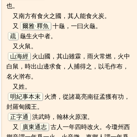
也。
又南方有食火之國，其人能食火炭。
又
爾雅·釋魚
十龜，一曰火龜。
疏
龜生火中者。
又火䑕。
山海經
火山國，其山雖霖，雨火常燃，火中
白䑕，時出山邊求食，人捕得之，以毛作布，
名火澣布。
又姓。
明紀事本末
火濟，從諸葛亮南征孟獲有功，
封羅甸國王。
正字通
洪武時，翰林火原潔。
又
廣東通志
古人一年四時改火。今瓊州西