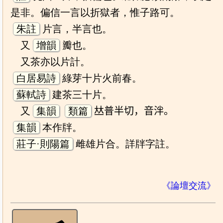
是非。偏信一言以折獄者，惟子路可。
朱註
片言，半言也。
又
增韻
瓣也。
又茶亦以片計。
白居易詩
綠芽十片火前春。
蘇軾詩
建茶三十片。
又
集韻
類篇
𠀤普半切，音泮。
集韻
本作牉。
莊子·則陽篇
雌雄片合。詳牉字註。
《論壇交流》