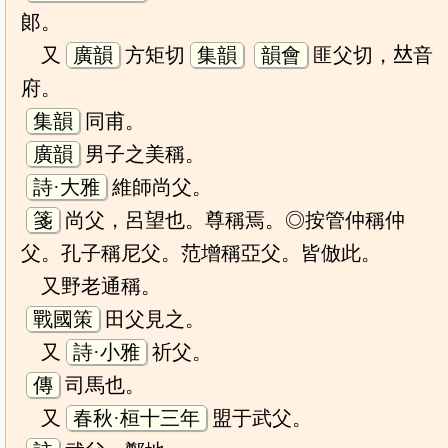
郞。
又
廣韻
方矩切
集韻
韻會
匪父切，𠀤音
府。
集韻
同甫。
廣韻
男子之美稱。
詩·大雅
維師尚父。
箋
尚父，呂望也。尊稱焉。◎按管仲稱仲
父。孔子稱尼父。范增稱亞父。皆倣此。
又野老通稱。
戰國策
田父見之。
又
詩·小雅
祈父。
傳
司馬也。
又
春秋·桓十三年
盟于武父。