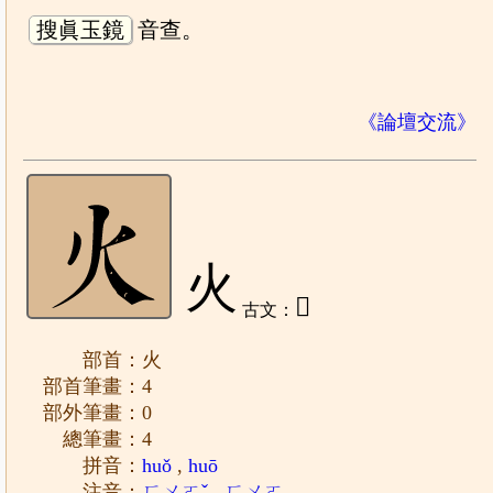
搜眞玉鏡
音查。
《論壇交流》
火
𤆄
古文：
部首：火
部首筆畫：4
部外筆畫：0
總筆畫：4
拼音：
huǒ
,
huō
注音：
ㄏㄨㄛˇ
,
ㄏㄨㄛ