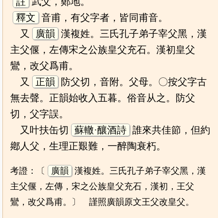
註
武父，鄭地。
釋文
音甫，有父字者，皆同甫音。
又
廣韻
漢複姓。三氏孔子弟子宰父黑，漢
主父偃，左傳宋之公族皇父充石。漢初皇父
鸞，改父爲甫。
又
正韻
防父切，音附。父母。〇按父字古
無去聲。正韻始收入五暮。俗音从之。防父
切，父字誤。
又叶扶缶切
蘇轍·釀酒詩
誰來共佳節，但約
鄕人父，生理正艱難，一醉陶衰朽。
考證：〔
廣韻
漢複姓。三氏孔子弟子宰父黑，漢
主父偃，左傳，宋之公族皇父充石，漢初，王父
鸞，改父爲甫。〕 謹照廣韻原文王父改皇父。