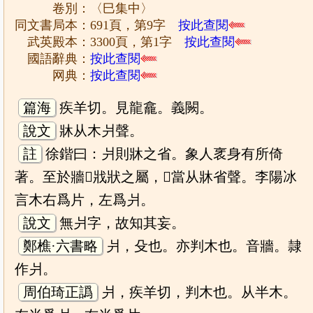
卷別：〈巳集中〉
同文書局本：691頁，第9字
按此查閱
武英殿本：3300頁，第1字
按此查閱
國語辭典：
按此查閱
网典：
按此查閱
篇海
疾羊切。見龍龕。義闕。
說文
牀从木爿聲。
註
徐鍇曰：爿則牀之省。象人衺身有所倚
著。至於牆𡉟戕狀之屬，𠀤當从牀省聲。李陽冰
言木右爲片，左爲爿。
說文
無爿字，故知其妄。
鄭樵·六書略
爿，殳也。亦判木也。音牆。隷
作爿。
周伯琦正譌
爿，疾羊切，判木也。从半木。