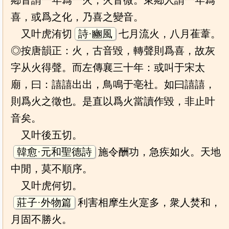
鄕音謂一年爲一火，火音微。東鄕人謂一年爲
喜，或爲之化，乃喜之變音。
又叶虎洧切
詩·豳風
七月流火，八月萑葦。
◎按唐韻正：火，古音毀，轉聲則爲喜，故灰
字从火得聲。而左傳襄三十年：或叫于宋太
廟，曰：譆譆出出，鳥鳴于亳社。如曰譆譆，
則爲火之徵也。是直以爲火當讀作毀，非止叶
音矣。
又叶後五切。
韓愈·元和聖德詩
施令酬功，急疾如火。天地
中閒，莫不順序。
又叶虎何切。
莊子·外物篇
利害相摩生火寔多，衆人焚和，
月固不勝火。