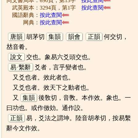
同文書局本：690頁，第13字
按此查閱
武英殿本：3294頁，第1字
按此查閱
國語辭典：
按此查閱
网典：
按此查閱
唐韻
胡茅切
集韻
韻會
正韻
何交切，
𠀤音肴。
說文
交也。象易六爻頭交也。
易·繫辭
爻者，言乎變者也。
又爻也者。效此者也。
又爻也者。效天下之動者也。
又
集韻
後敎切，音斆。本作效。象也。一
曰功也。或作傚効。通作詨。
正韻
易，爻法之謂坤。陸音胡孝切，按易繫
辭今文作效。