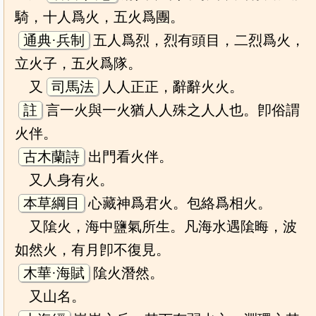
騎，十人爲火，五火爲團。
通典·兵制
五人爲烈，烈有頭目，二烈爲火，
立火子，五火爲隊。
又
司馬法
人人正正，辭辭火火。
註
言一火與一火猶人人殊之人人也。卽俗謂
火伴。
古木蘭詩
出門看火伴。
又人身有火。
本草綱目
心藏神爲君火。包絡爲相火。
又隂火，海中鹽氣所生。凡海水遇隂晦，波
如然火，有月卽不復見。
木華·海賦
隂火潛然。
又山名。