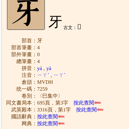
牙
𤘈
古文：
部首：牙
部首筆畫：4
部外筆畫：0
總筆畫：4
拼音：
yá
,
yà
注音：
ㄧㄚˊ
,
ㄧㄚˋ
倉頡：MVDH
统一碼：7259
卷別：〈巳集中〉
同文書局本：695頁，第3字
按此查閱
武英殿本：3316頁，第1字
按此查閱
國語辭典：
按此查閱
网典：
按此查閱