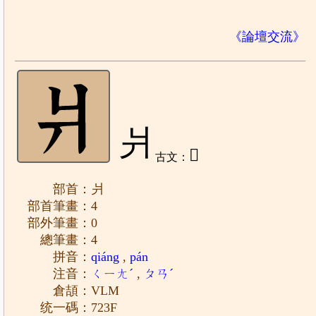
《論壇交流》
爿
𤕪
古文：
部首：爿
部首筆畫：4
部外筆畫：0
總筆畫：4
拼音：
qiáng
,
pán
注音：
ㄑㄧㄤˊ
,
ㄆㄢˊ
倉頡：VLM
统一碼：723F