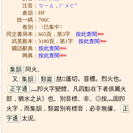
注音：
ㄅㄧㄠ
,
ㄏㄨㄛˇ
倉頡：HF
统一碼：706C
卷別：〈巳集中〉
同文書局本：665頁，第3字
按此查閱
武英殿本：3180頁，第1字
按此查閱
國語辭典：
按此查閱
网典：
按此查閱
集韻
同火。
又
集韻
類篇
𠀤𤰞遙切，音標。烈火也。
正字通
灬卽火字變體。凡四點在下者俱屬火
部，猶水之从氵也。別音標。非。◎按灬固卽
火字，而集韻，類篇別有標音，必非無據。
正
字通
太泥。