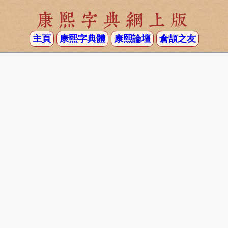
康熙字典網上版
主頁
康熙字典體
康熙論壇
倉頡之友