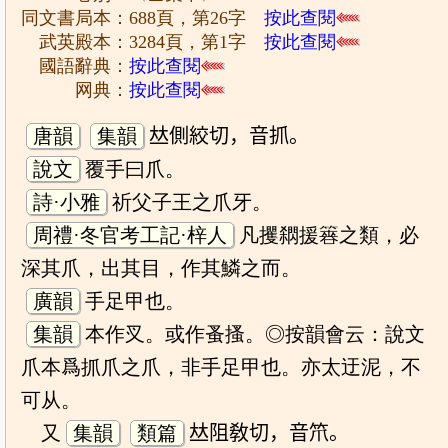
同文書局本：688頁，第26字
按此查閱
武英殿本：3284頁，第1字
按此查閱
國語辭典：
按此查閱
网典：
按此查閱
唐韻
集韻
𠀤側絞切，音抓。
說文
覆手曰爪。
詩·小雅
祈父子王之爪牙。
周禮·冬官考工記·梓人
凡攫閷援簭之類，必
深其爪，出其目，作其鱗之而。
廣韻
手足甲也。
集韻
本作㕚。或作蚤搔。◎按韻會云：說文
爪本爲抓爪之爪，非手足甲也。亦太迂泥，不
可从。
又
集韻
類篇
𠀤阻敎切，音笊。