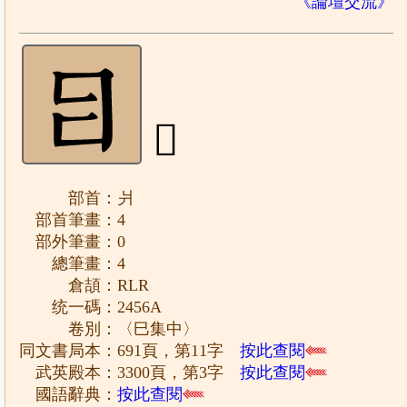
《論壇交流》
𤕪
部首：爿
部首筆畫：4
部外筆畫：0
總筆畫：4
倉頡：RLR
统一碼：2456A
卷別：〈巳集中〉
同文書局本：691頁，第11字
按此查閱
武英殿本：3300頁，第3字
按此查閱
國語辭典：
按此查閱