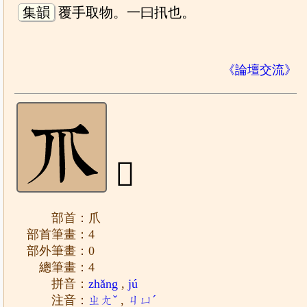
集韻
覆手取物。一曰扟也。
《論壇交流》
𤓯
部首：爪
部首筆畫：4
部外筆畫：0
總筆畫：4
拼音：
zhǎng
,
jú
注音：
ㄓㄤˇ
,
ㄐㄩˊ