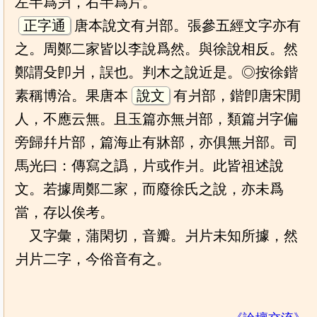
左半爲爿，右半爲片。
正字通
唐本說文有爿部。張參五經文字亦有
之。周鄭二家皆以李說爲然。與徐說相反。然
鄭謂殳卽爿，誤也。判木之說近是。◎按徐鍇
素稱博洽。果唐本
說文
有爿部，鍇卽唐宋閒
人，不應云無。且玉篇亦無爿部，類篇爿字偏
旁歸幷片部，篇海止有牀部，亦俱無爿部。司
馬光曰：傳寫之譌，片或作爿。此皆祖述說
文。若據周鄭二家，而廢徐氏之說，亦未爲
當，存以俟考。
又字彙，蒲閑切，音瓣。爿片未知所據，然
爿片二字，今俗音有之。