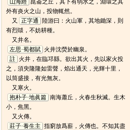
山海經
崑崙之丘，其下有弱水之，淵環之其
外有炎火之山，投物輒然。
又
正字通
陸游曰：火山軍，其地鋤深，則
有烈燄，不妨耕種。
又井名。
左思·蜀都賦
火井沈熒於幽泉。
註
火井，在臨邛縣。欲出其火，先以家火投
之，須臾隆隆如雷聲，焰出通天，光輝十里，
以筒盛接，有光無灰。
又寒火。
抱朴子·地眞篇
南海蕭丘，火春生秋滅。生木
小，焦黑。
又火傳。
莊子·養生主
指窮放爲薪，火傳也。不知其盡