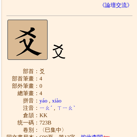
《論壇交流》
爻
部首：爻
部首筆畫：4
部外筆畫：0
總筆畫：4
拼音：
yáo
,
xiào
注音：
ㄧㄠˊ
,
ㄒㄧㄠˋ
倉頡：KK
统一碼：723B
卷別：〈巳集中〉