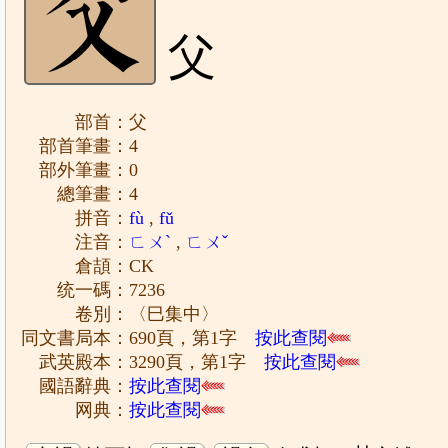
父
部首：父
部首筆畫：4
部外筆畫：0
總筆畫：4
拼音：
fù
,
fǔ
注音：
ㄈㄨˋ
,
ㄈㄨˇ
倉頡：CK
统一碼：7236
卷別：〈巳集中〉
同文書局本：690頁，第1字
按此查閱
武英殿本：3290頁，第1字
按此查閱
國語辭典：
按此查閱
网典：
按此查閱