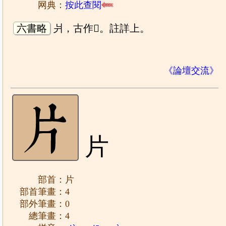
网典：
按此查閱
六書略
爿，古作𤕪。註詳上。
《論壇交流》
片
部首：片
部首筆畫：4
部外筆畫：0
總筆畫：4