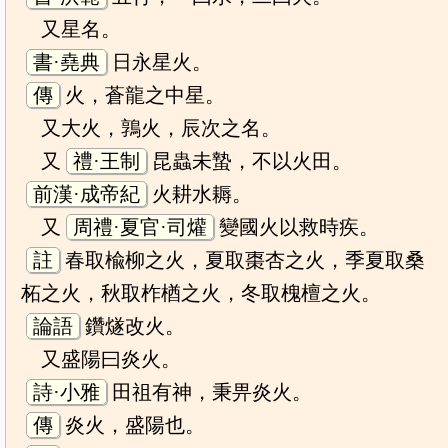
又星名。
書·堯典
日永星火。
傳
火，蒼龍之中星。
又大火，鶉火，辰次之名。
又
禮·王制
昆蟲未蟄，不以火田。
前漢·成帝紀
火耕水耨。
又
周禮·夏官·司爟
變國火以救時疾。
註
春取楡柳之火，夏取棗杏之火，季夏取桑
柘之火，秋取柞楢之火，冬取槐檀之火。
論語
鑽燧改火。
又盛陽曰炎火。
詩·小雅
田祖有神，秉畀炎火。
傳
炎火，盛陽也。