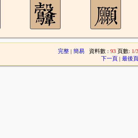
完整
|
簡易
資料數 :
93
頁數:
1/
下一頁
|
最後