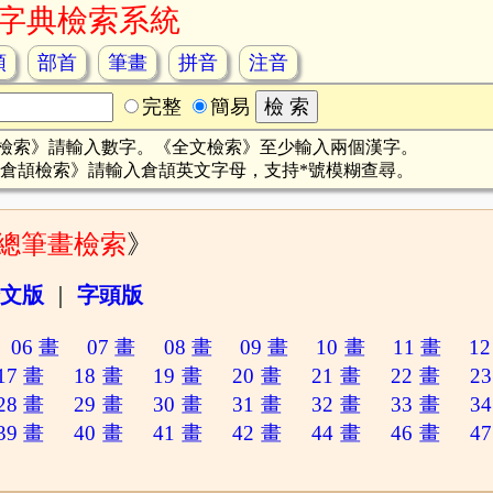
字典檢索系統
頡
部首
筆畫
拼音
注音
完整
簡易
檢索》請輸入數字。《全文檢索》至少輸入兩個漢字。
倉頡檢索》請輸入倉頡英文字母，支持*號模糊查尋。
總筆畫檢索
》
文版
｜
字頭版
06 畫
07 畫
08 畫
09 畫
10 畫
11 畫
12
17 畫
18 畫
19 畫
20 畫
21 畫
22 畫
23
28 畫
29 畫
30 畫
31 畫
32 畫
33 畫
34
39 畫
40 畫
41 畫
42 畫
44 畫
46 畫
47