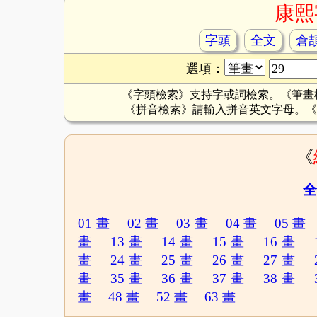
康熙
字頭
全文
倉
選項：
《字頭檢索》支持字或詞檢索。《筆畫
《拼音檢索》請輸入拼音英文字母。《
《
全
01 畫
02 畫
03 畫
04 畫
05 畫
畫
13 畫
14 畫
15 畫
16 畫
畫
24 畫
25 畫
26 畫
27 畫
畫
35 畫
36 畫
37 畫
38 畫
畫
48 畫
52 畫
63 畫