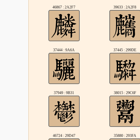
46867 : 2A2F7
39633 : 2A2F8
37444 : 9A6A
37445 : 299DE
37949 : 9B31
38015 : 29C6F
46724 : 29D47
35880 : 293FA