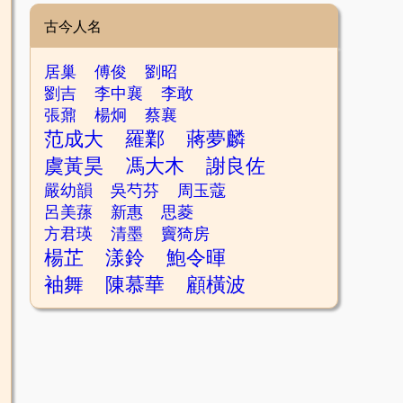
古今人名
居巢
傅俊
劉昭
劉吉
李中襄
李敢
張鼐
楊炯
蔡襄
范成大
羅鄴
蔣夢麟
虞黃昊
馮大木
謝良佐
嚴幼韻
吳芍芬
周玉蔻
呂美蓀
新惠
思菱
方君瑛
清墨
竇猗房
楊芷
漾鈴
鮑令暉
袖舞
陳慕華
顧橫波