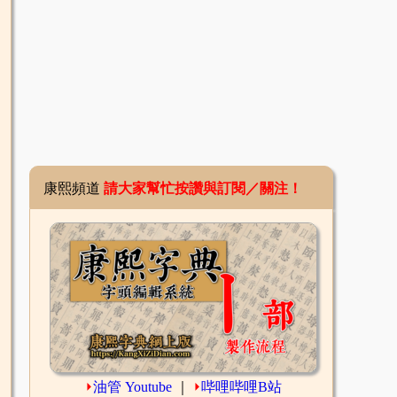
康熙頻道
請大家幫忙按讚與訂閱／關注！
⏵
油管 Youtube
｜
⏵
哔哩哔哩B站