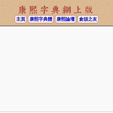
康熙字典網上版
主頁
康熙字典體
康熙論壇
倉頡之友