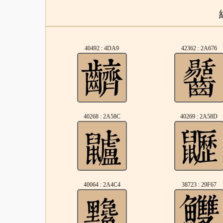
40492 : 4DA9
42362 : 2A676
40268 : 2A58C
40269 : 2A58D
40064 : 2A4C4
38723 : 29F67