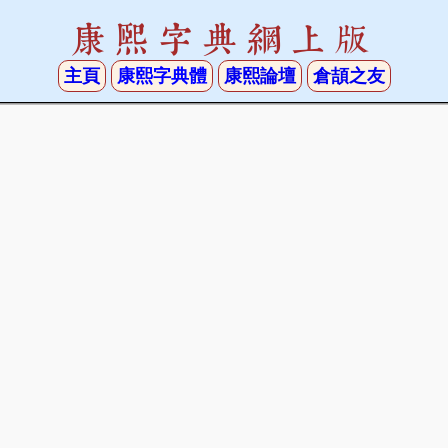
康熙字典網上版
主頁
康熙字典體
康熙論壇
倉頡之友