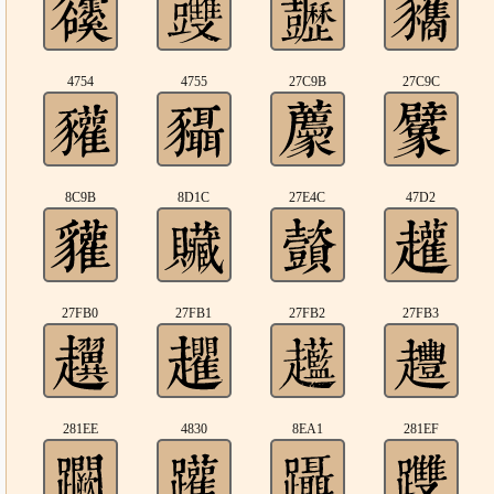
4754
4755
27C9B
27C9C
8C9B
8D1C
27E4C
47D2
27FB0
27FB1
27FB2
27FB3
281EE
4830
8EA1
281EF