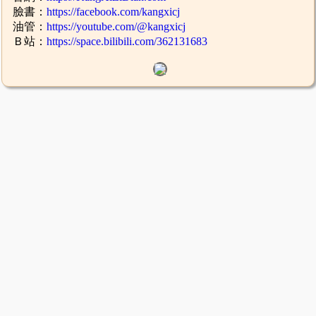
臉書：
https://facebook.com/kangxicj
油管：
https://youtube.com/@kangxicj
Ｂ站：
https://space.bilibili.com/362131683