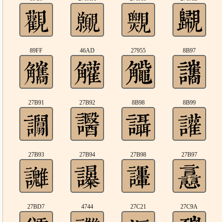
89FF
46AD
27955
8B97
27B91
27B92
8B98
8B99
27B93
27B94
27B98
27B97
27BD7
4744
27C21
27C9A