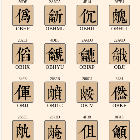
50DE
2A6CA
4F14
267B1
OBHF
OBHML
OBHU
OBHUI
202EF
4DB5
2A6D3
22A0D
OBHX
OBHYU
OBIXP
OBJI
346E
2685B
266C5
3484
OBJJ
OBJTC
OBJV
OBKF
2663E
2673D
4F39
9FA5