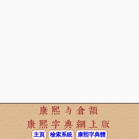
康熙与倉頡
康熙字典網上版
主頁
檢索系統
康熙字典體