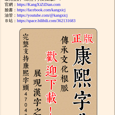
官網：
https://KangXiZiDian.com
臉書：
https://facebook.com/kangxicj
油管：
https://youtube.com/@kangxicj
Ｂ站：
https://space.bilibili.com/362131683