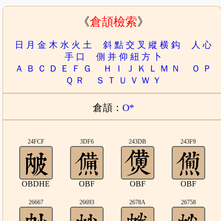
《
倉頡檢索
》
日
月
金
木
水
火
土
斜
點
交
叉
縱
横
鈎
人
心
手
口
側
并
仰
紐
方
卜
Ａ
Ｂ
Ｃ
Ｄ
Ｅ
Ｆ
Ｇ
Ｈ
Ｉ
Ｊ
Ｋ
Ｌ
Ｍ
Ｎ
Ｏ
Ｐ
Ｑ
Ｒ
Ｓ
Ｔ
Ｕ
Ｖ
Ｗ
Ｙ
倉頡：
O*
24FCF
3DF6
243DB
243F9
OBDHE
OBF
OBF
OBF
26667
26693
2678A
26758