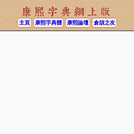
康熙字典網上版
主頁
康熙字典體
康熙論壇
倉頡之友