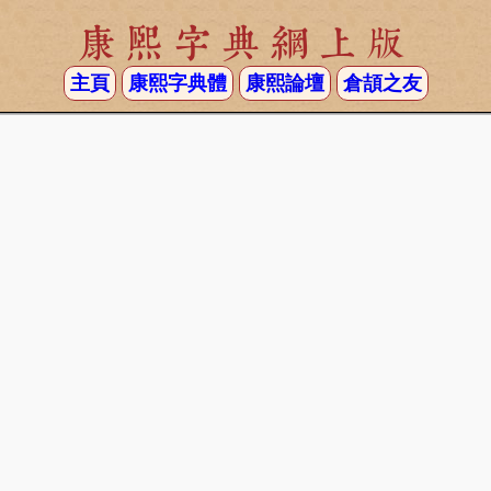
康熙字典網上版
主頁
康熙字典體
康熙論壇
倉頡之友