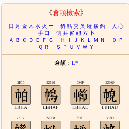
《
倉頡檢索
》
日
月
金
木
水
火
土
斜
點
交
叉
縱
横
鈎
人
心
手
口
側
并
仰
紐
方
卜
Ａ
Ｂ
Ｃ
Ｄ
Ｅ
Ｆ
Ｇ
Ｈ
Ｉ
Ｊ
Ｋ
Ｌ
Ｍ
Ｎ
Ｏ
Ｐ
Ｑ
Ｒ
Ｓ
Ｔ
Ｕ
Ｖ
Ｗ
Ｙ
倉頡：
L*
5E15
22126
5E6F
220B9
LBHA
LBHAF
LBHAL
LBHAU
22130
220F8
5E61
383D