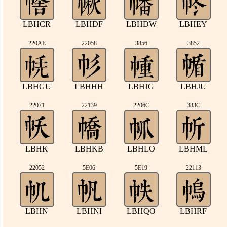
LBHCR
LBHDF
LBHDW
LBHEY
220AE
22058
3856
3852
LBHGU
LBHHH
LBHJG
LBHJU
22071
22139
2206C
383C
LBHK
LBHKB
LBHLO
LBHML
22052
5E06
5E19
22113
LBHN
LBHNI
LBHQO
LBHRF