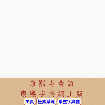
康熙与倉頡
康熙字典網上版
主頁
檢索系統
康熙字典體