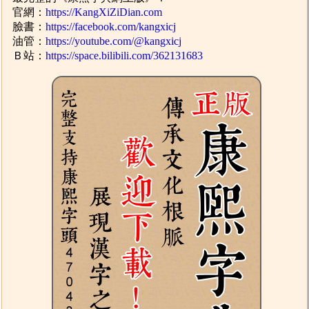
官網：
https://KangXiZiDian.com
臉書：
https://facebook.com/kangxicj
油管：
https://youtube.com/@kangxicj
Ｂ站：
https://space.bilibili.com/362131683