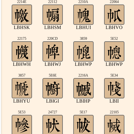
2214E
22112
2210A
22064
LBHSK
LBHSM
LBHUI
LBHVO
22175
220CD
3859
5E52
LBHWH
LBHWJ
LBHWP
LBHWP
3857
5E6E
2216A
5E34
LBHYU
LBIGI
LBIHP
LBII
5E53
24727
5E17
22105