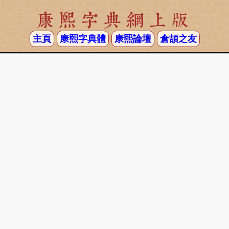
康熙字典網上版
主頁
康熙字典體
康熙論壇
倉頡之友