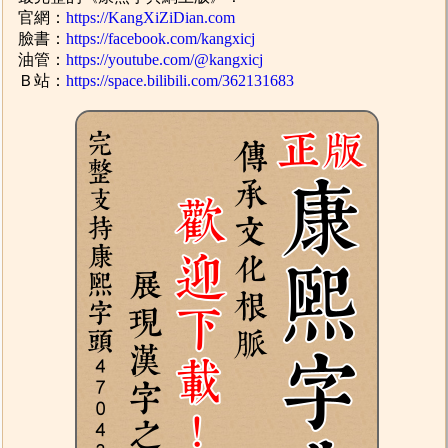
官網：
https://KangXiZiDian.com
臉書：
https://facebook.com/kangxicj
油管：
https://youtube.com/@kangxicj
Ｂ站：
https://space.bilibili.com/362131683