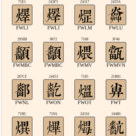
71E1
243F5
24317
2435A
FWLJ
FWLJ
FWLM
FWLU
2958B
9872
7168
3F46
FWMBC
FWMBC
FWMV
FWMVN
287CF
24453
7185
21B81
FWNL
FWON
FWOT
FWT
71BC
719A
24316
24480