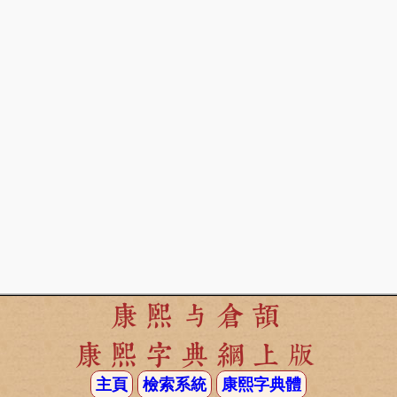
康熙与倉頡
康熙字典網上版
主頁
檢索系統
康熙字典體