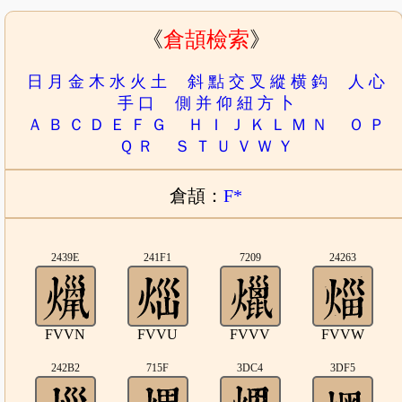
《
倉頡檢索
》
日
月
金
木
水
火
土
斜
點
交
叉
縱
横
鈎
人
心
手
口
側
并
仰
紐
方
卜
Ａ
Ｂ
Ｃ
Ｄ
Ｅ
Ｆ
Ｇ
Ｈ
Ｉ
Ｊ
Ｋ
Ｌ
Ｍ
Ｎ
Ｏ
Ｐ
Ｑ
Ｒ
Ｓ
Ｔ
Ｕ
Ｖ
Ｗ
Ｙ
倉頡：
F*
2439E
241F1
7209
24263
FVVN
FVVU
FVVV
FVVW
242B2
715F
3DC4
3DF5