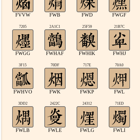
FVVW
FWB
FWD
FWGF
7205
2A1C1
25F59
21B7C
FWGG
FWHAF
FWHIK
FWHJ
3F15
70DF
717E
70A0
FWHVO
FWK
FWKP
FWL
3DD2
2422C
24312
71ED
FWLB
FWLE
FWLG
FWLI