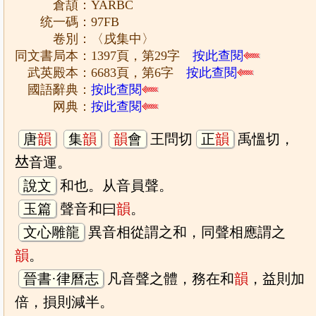
倉頡：YARBC
统一碼：97FB
卷別：〈戌集中〉
同文書局本：1397頁，第29字
按此查閱
武英殿本：6683頁，第6字
按此查閱
國語辭典：
按此查閱
网典：
按此查閱
唐
韻
集
韻
韻
會
王問切
正
韻
禹慍切，
𠀤音運。
說文
和也。从音員聲。
玉篇
聲音和曰
韻
。
文心雕龍
異音相從謂之和，同聲相應謂之
韻
。
晉書·律曆志
凡音聲之體，務在和
韻
，益則加
倍，損則減半。