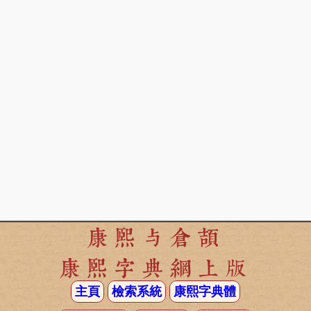
康熙与倉頡
康熙字典網上版
主頁
檢索系統
康熙字典體