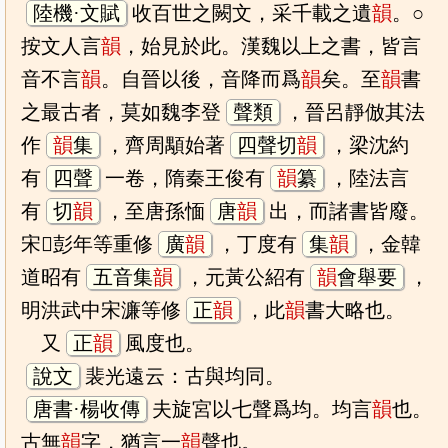
陸機·文賦
收百世之闕文，采千載之遺
韻
。○
按文人言
韻
，始見於此。漢魏以上之書，皆言
音不言
韻
。自晉以後，音降而爲
韻
矣。至
韻
書
之最古者，莫如魏李登
聲類
，晉呂靜倣其法
作
韻
集
，齊周顒始著
四聲切
韻
，梁沈約
有
四聲
一卷，隋秦王俊有
韻
纂
，陸法言
有
切
韻
，至唐孫愐
唐
韻
出，而諸書皆廢。
宋𨻰彭年等重修
廣
韻
，丁度有
集
韻
，金韓
道昭有
五音集
韻
，元黃公紹有
韻
會舉要
，
明洪武中宋濂等修
正
韻
，此
韻
書大略也。
又
正
韻
風度也。
說文
裴光遠云：古與均同。
唐書·楊收傳
夫旋宮以七聲爲均。均言
韻
也。
古無
韻
字，猶言一
韻
聲也。