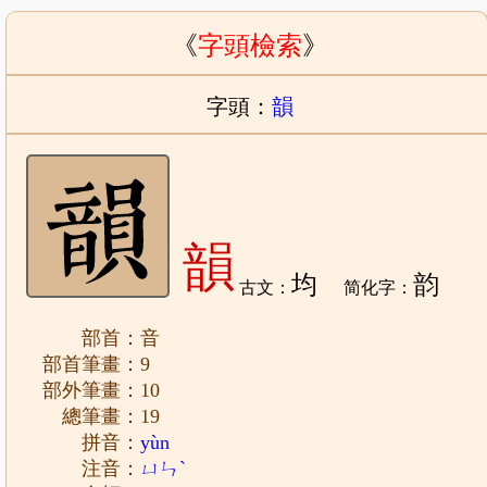
《
字頭檢索
》
字頭：
韻
韻
均
韵
古文：
简化字：
部首：音
部首筆畫：9
部外筆畫：10
總筆畫：19
拼音：
yùn
注音：
ㄩㄣˋ