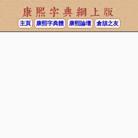
康熙字典網上版
主頁
康熙字典體
康熙論壇
倉頡之友