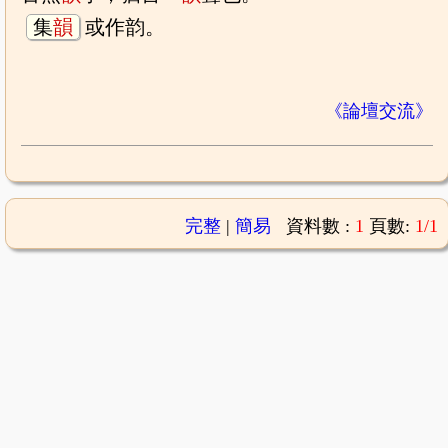
集
韻
或作韵。
《論壇交流》
完整
|
簡易
資料數 :
1
頁數:
1/1