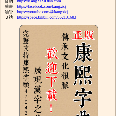
官網：
https://KangXiZiDian.com
臉書：
https://facebook.com/kangxicj
油管：
https://youtube.com/@kangxicj
Ｂ站：
https://space.bilibili.com/362131683