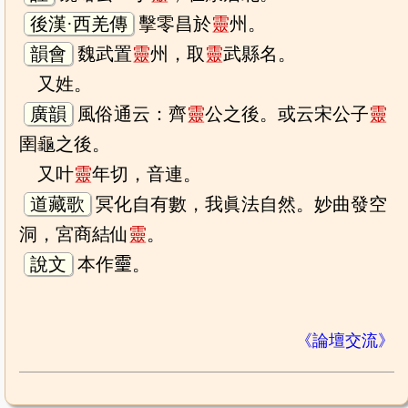
後漢·西羌傳
擊零昌於
靈
州。
韻會
魏武置
靈
州，取
靈
武縣名。
又姓。
廣韻
風俗通云：齊
靈
公之後。或云宋公子
靈
圉龜之後。
又叶
靈
年切，音連。
道藏歌
冥化自有數，我眞法自然。妙曲發空
洞，宮商結仙
靈
。
說文
本作𤫊。
《論壇交流》