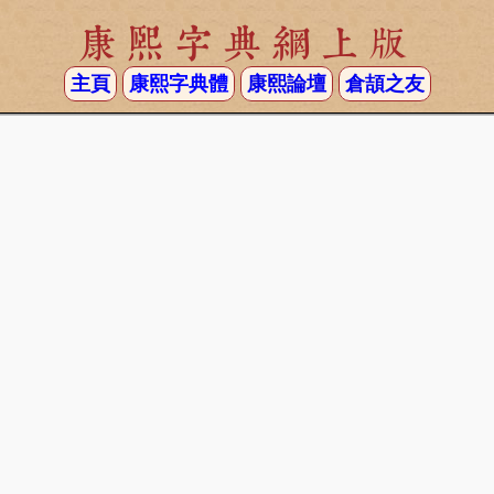
康熙字典網上版
主頁
康熙字典體
康熙論壇
倉頡之友