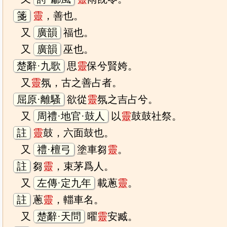
箋
靈
，善也。
又
廣韻
福也。
又
廣韻
巫也。
楚辭·九歌
思
靈
保兮賢姱。
又
靈
氛，古之善占者。
屈原·離騷
欲從
靈
氛之吉占兮。
又
周禮·地官·鼓人
以
靈
鼓鼓社祭。
註
靈
鼓，六面鼓也。
又
禮·檀弓
塗車芻
靈
。
註
芻
靈
，束茅爲人。
又
左傳·定九年
載蔥
靈
。
註
蔥
靈
，輺車名。
又
楚辭·天問
曜
靈
安臧。