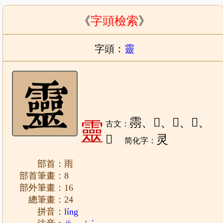
《
字頭檢索
》
字頭：
靈
霛、𩆮、𧨈、𩄀、
靈
古文：
𢩙
灵
简化字：
部首：雨
部首筆畫：8
部外筆畫：16
總筆畫：24
拼音：
líng