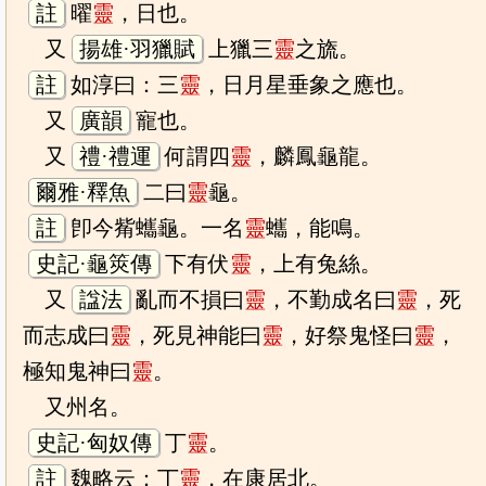
註
曜
靈
，日也。
又
揚雄·羽獵賦
上獵三
靈
之旒。
註
如淳曰：三
靈
，日月星垂象之應也。
又
廣韻
寵也。
又
禮·禮運
何謂四
靈
，麟鳳龜龍。
爾雅·釋魚
二曰
靈
龜。
註
卽今觜蠵龜。一名
靈
蠵，能鳴。
史記·龜筴傳
下有伏
靈
，上有兔絲。
又
諡法
亂而不損曰
靈
，不勤成名曰
靈
，死
而志成曰
靈
，死見神能曰
靈
，好祭鬼怪曰
靈
，
極知鬼神曰
靈
。
又州名。
史記·匈奴傳
丁
靈
。
註
魏略云：丁
靈
，在康居北。