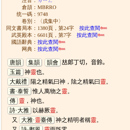
注音：
ㄌㄧㄥˊ
倉頡：MBRRO
统一碼：9748
卷別：〈戌集中〉
同文書局本：1380頁，第24字
按此查閱
武英殿本：6601頁，第7字
按此查閱
國語辭典：
按此查閱
网典：
按此查閱
唐韻
集韻
韻會
𠀤郞丁切，音鈴。
玉篇
神
靈
也。
大戴禮
陽之精氣曰神，隂之精氣曰
靈
。
書·泰誓
惟人萬物之
靈
。
傳
靈
，神也。
詩·大雅
以赫厥
靈
。
又
大雅·
靈
臺傳
神之精明者稱
靈
。
又
詩·鄘風
靈
雨旣零。