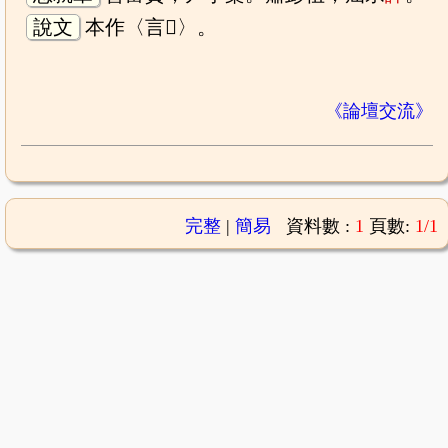
說文
本作〈言𪉲〉。
《論壇交流》
完整
|
簡易
資料數 :
1
頁數:
1/1