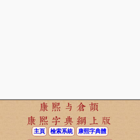
康熙与倉頡
康熙字典網上版
主頁
檢索系統
康熙字典體