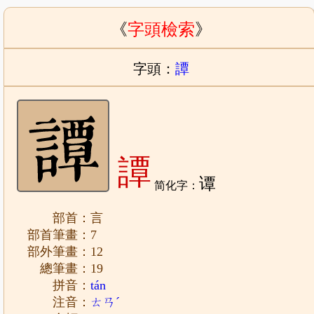
《
字頭檢索
》
字頭：
譚
譚
谭
简化字：
部首：言
部首筆畫：7
部外筆畫：12
總筆畫：19
拼音：
tán
注音：
ㄊㄢˊ