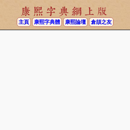
康熙字典網上版
主頁
康熙字典體
康熙論壇
倉頡之友