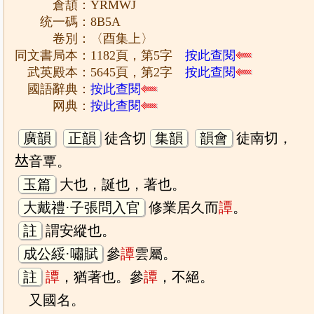
倉頡：YRMWJ
统一碼：8B5A
卷別：〈酉集上〉
同文書局本：1182頁，第5字
按此查閱
武英殿本：5645頁，第2字
按此查閱
國語辭典：
按此查閱
网典：
按此查閱
廣韻
正韻
徒含切
集韻
韻會
徒南切，
𠀤音覃。
玉篇
大也，誕也，著也。
大戴禮·子張問入官
修業居久而
譚
。
註
謂安縱也。
成公綏·嘯賦
參
譚
雲屬。
註
譚
，猶著也。參
譚
，不絕。
又國名。