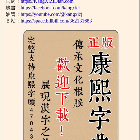
官網：
https://KangXiZiDian.com
臉書：
https://facebook.com/kangxicj
油管：
https://youtube.com/@kangxicj
Ｂ站：
https://space.bilibili.com/362131683