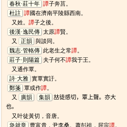
春秋·莊十年
譚
子奔莒。
杜註
譚
國在濟南平陵縣西南。
又姓。
譚
子之後。
後漢·逸民傳
太原
譚
賢。
又
正韻
與談同。
魏志·管輅傳
此老生之常
譚
。
莊子·則陽篇
夫子何不
譚
我于王。
又通作覃。
詩·大雅
實覃實訏。
鄭箋
覃或作
譚
。
又
廣韻
集韻
𠀤徒感切，覃上聲。亦大
也。
又叶徒黃切，音唐。
急就章
曹富貴，尹李桑。蕭彭祖，屈宗
譚
。