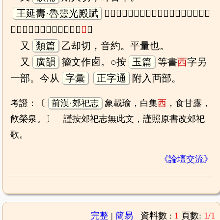
王延壽·魯靈光殿賦
𤣥醴騰湧於隂溝，甘露被宇而下臻。朱桂
黝鯈於南北，芝蘭阿那於東
西
。
又
類篇
乙却切，音約。平量也。
又
廣韻
籀文作𠧧。○按
玉篇
等書
西
字另
一部。今从
字彙
正字通
附入襾部。
考證：〔
前漢·郊祀志
象載瑜，白集
西
，食甘露，
飮榮泉。〕 謹按郊祀志無此文，謹照原書改郊祀
歌。
《論壇交流》
完整
|
簡易
資料數 :
1
頁數:
1/1