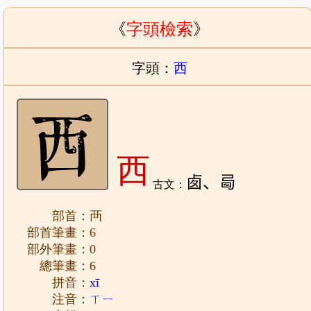
《
字頭檢索
》
字頭：
西
西
𠧧、㢴
古文：
部首：襾
部首筆畫：6
部外筆畫：0
總筆畫：6
拼音：
xī
注音：
ㄒㄧ