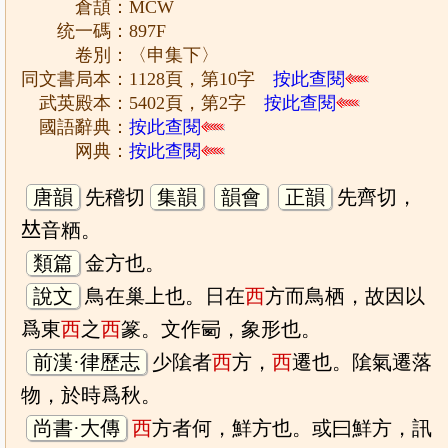
倉頡：MCW
统一碼：897F
卷別：〈申集下〉
同文書局本：1128頁，第10字
按此查閱
武英殿本：5402頁，第2字
按此查閱
國語辭典：
按此查閱
网典：
按此查閱
唐韻
先稽切
集韻
韻會
正韻
先齊切，
𠀤音粞。
類篇
金方也。
說文
鳥在巢上也。日在
西
方而鳥栖，故因以
爲東
西
之
西
篆。文作㢴，象形也。
前漢·律歷志
少隂者
西
方，
西
遷也。隂氣遷落
物，於時爲秋。
尚書·大傳
西
方者何，鮮方也。或曰鮮方，訊