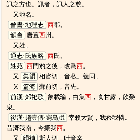
訊之方也。訊者，訊人之貌。
又地名。
晉書·地理志
西
郡。
韻會
唐置
西
州。
又姓。
通志·氏族略
西
氏。
姓苑
西
門豹之後，改爲
西
。
又
集韻
相咨切，音私。義同。
又
篇海
蘇前切，音先。
前漢·郊祀歌
象載瑜，白集
西
，食甘露，飮榮
泉。
後漢·趙壹傳·窮鳥賦
幸賴大賢，我矜我憐。
昔濟我南，今振我
西
。
又
韻補
斯人切，叶音辛。