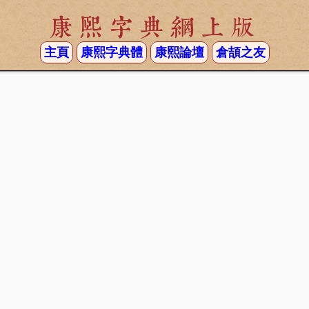
康熙字典網上版
主頁
康熙字典體
康熙論壇
倉頡之友