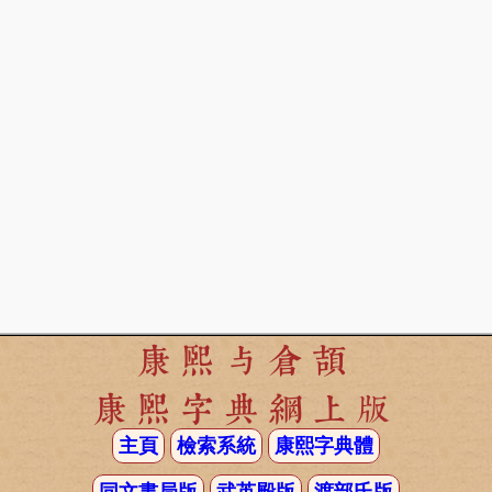
康熙与倉頡
康熙字典網上版
主頁
檢索系統
康熙字典體