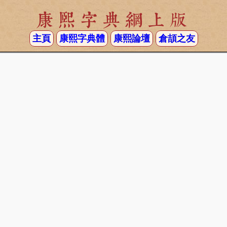
康熙字典網上版
主頁
康熙字典體
康熙論壇
倉頡之友