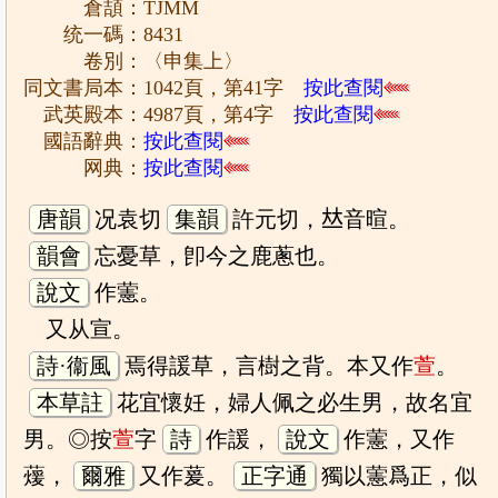
倉頡：TJMM
统一碼：8431
卷別：〈申集上〉
同文書局本：1042頁，第41字
按此查閱
武英殿本：4987頁，第4字
按此查閱
國語辭典：
按此查閱
网典：
按此查閱
唐韻
况袁切
集韻
許元切，𠀤音暄。
韻會
忘憂草，卽今之鹿蔥也。
說文
作藼。
又从宣。
詩·衞風
焉得諼草，言樹之背。本又作
萱
。
本草註
花宜懷妊，婦人佩之必生男，故名宜
男。◎按
萱
字
詩
作諼，
說文
作藼，又作
蕿，
爾雅
又作萲。
正字通
獨以藼爲正，似