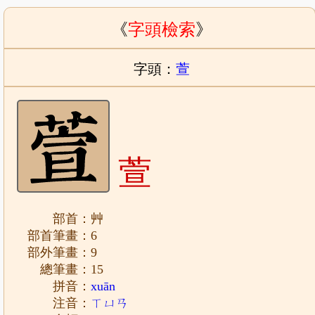
《
字頭檢索
》
字頭：
萱
萱
部首：艸
部首筆畫：6
部外筆畫：9
總筆畫：15
拼音：
xuān
注音：
ㄒㄩㄢ