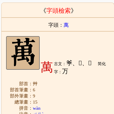
《
字頭檢索
》
字頭：
萬
㸘、𤍚、𢁭
萬
古文：
简化
万
字：
部首：艸
部首筆畫：6
部外筆畫：9
總筆畫：15
拼音：
wàn