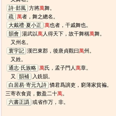
詩·邶風
方將
萬
舞。
疏
萬
者，舞之總名。
大戴禮·夏小正
萬
也者，干戚舞也。
韻會
湯武以
萬
人得天下，故干舞稱
萬
舞。
又州名。
寰宇記
漢巴東郡，後唐貞觀曰
萬
州。
又姓。
通志·氏族略
萬
氏，孟子門人
萬
章。
又
韻補
入銑韻。
白居易·寄元九詩
憐君爲謫吏，窮薄家貧褊。
三寄衣食資，數盈二十
萬
。
六書正譌
或省作万，非。