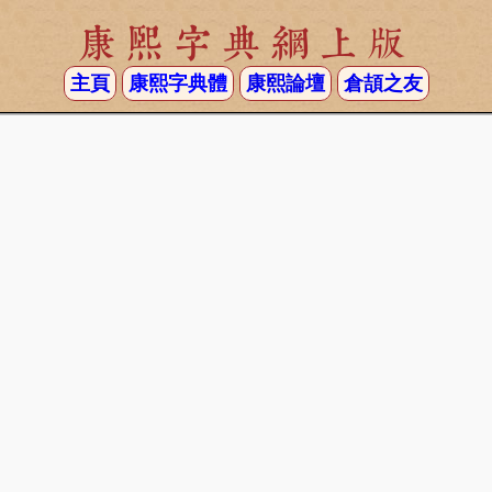
康熙字典網上版
主頁
康熙字典體
康熙論壇
倉頡之友