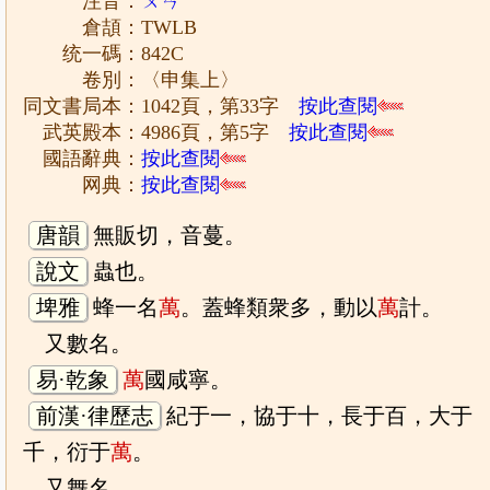
注音：
ㄨㄢˋ
倉頡：TWLB
统一碼：842C
卷別：〈申集上〉
同文書局本：1042頁，第33字
按此查閱
武英殿本：4986頁，第5字
按此查閱
國語辭典：
按此查閱
网典：
按此查閱
唐韻
無販切，音蔓。
說文
蟲也。
埤雅
蜂一名
萬
。蓋蜂類衆多，動以
萬
計。
又數名。
易·乾象
萬
國咸寧。
前漢·律歷志
紀于一，協于十，長于百，大于
千，衍于
萬
。
又舞名。