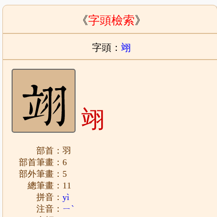
《
字頭檢索
》
字頭：
翊
翊
部首：羽
部首筆畫：6
部外筆畫：5
總筆畫：11
拼音：
yì
注音：
ㄧˋ