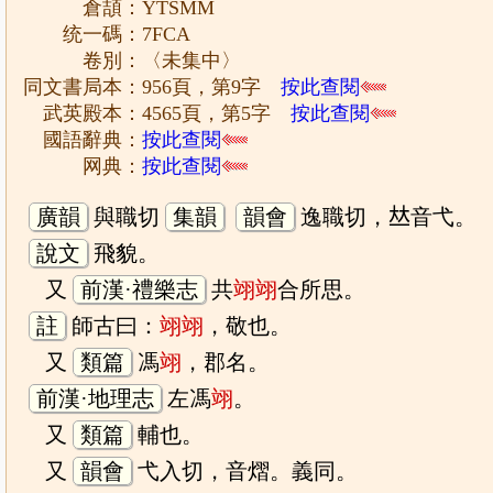
倉頡：YTSMM
统一碼：7FCA
卷別：〈未集中〉
同文書局本：956頁，第9字
按此查閱
武英殿本：4565頁，第5字
按此查閱
國語辭典：
按此查閱
网典：
按此查閱
廣韻
與職切
集韻
韻會
逸職切，𠀤音弋。
說文
飛貌。
又
前漢·禮樂志
共
翊
翊
合所思。
註
師古曰：
翊
翊
，敬也。
又
類篇
馮
翊
，郡名。
前漢·地理志
左馮
翊
。
又
類篇
輔也。
又
韻會
弋入切，音熠。義同。