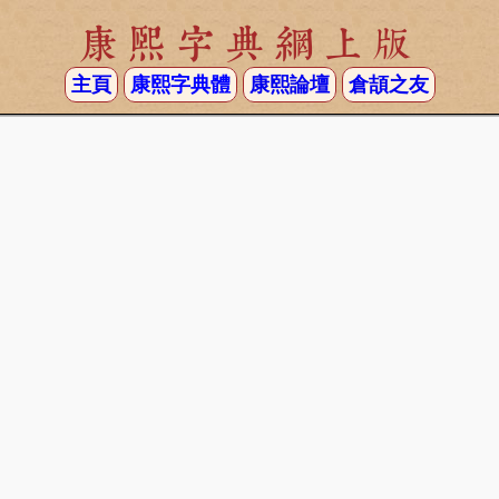
康熙字典網上版
主頁
康熙字典體
康熙論壇
倉頡之友