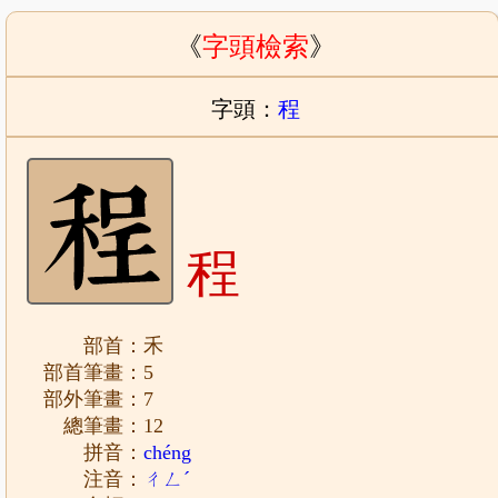
《
字頭檢索
》
字頭：
程
程
部首：禾
部首筆畫：5
部外筆畫：7
總筆畫：12
拼音：
chéng
注音：
ㄔㄥˊ