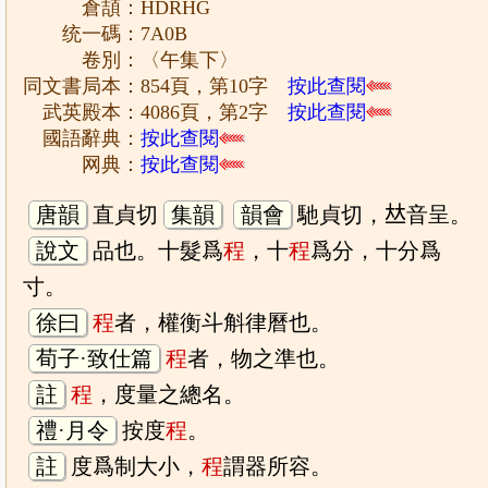
倉頡：HDRHG
统一碼：7A0B
卷別：〈午集下〉
同文書局本：854頁，第10字
按此查閱
武英殿本：4086頁，第2字
按此查閱
國語辭典：
按此查閱
网典：
按此查閱
唐韻
直貞切
集韻
韻會
馳貞切，𠀤音呈。
說文
品也。十髮爲
程
，十
程
爲分，十分爲
寸。
徐曰
程
者，權衡斗斛律曆也。
荀子·致仕篇
程
者，物之準也。
註
程
，度量之總名。
禮·月令
按度
程
。
註
度爲制大小，
程
謂器所容。