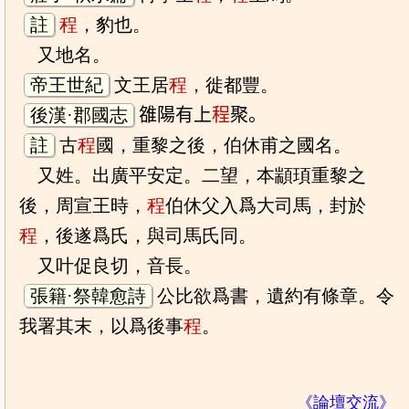
註
程
，豹也。
又地名。
帝王世紀
文王居
程
，徙都豐。
後漢·郡國志
𨿅陽有上
程
聚。
註
古
程
國，重黎之後，伯休甫之國名。
又姓。出廣平安定。二望，本顓頊重黎之
後，周宣王時，
程
伯休父入爲大司馬，封於
程
，後遂爲氏，與司馬氏同。
又叶促良切，音長。
張籍·祭韓愈詩
公比欲爲書，遺約有條章。令
我署其末，以爲後事
程
。
《論壇交流》