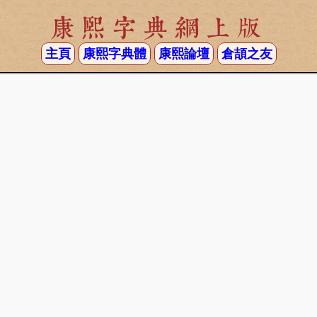
康熙字典網上版
主頁
康熙字典體
康熙論壇
倉頡之友