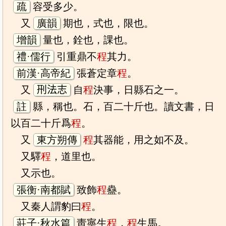
疏
容受多少。
又
廣韻
期也，式也，限也。
增韻
量也，銓也，課也。
禮·儒行
引重鼎不
程
其力。
前漢·高帝紀
張蒼定章
程
。
又
𠛬法志
自
程
決事，日縣石之一。
註
縣，稱也。石，百二十斤也。讀文書，日
以百二十斤爲
程
。
又
東方朔傳
程
其器能，用之如不及。
又驛
程
，道里也。
又示也。
張衡·南都賦
致飾
程
蠱。
又秦人謂豹曰
程
。
莊子·秋水篇
靑寧生
程
，
程
生馬。