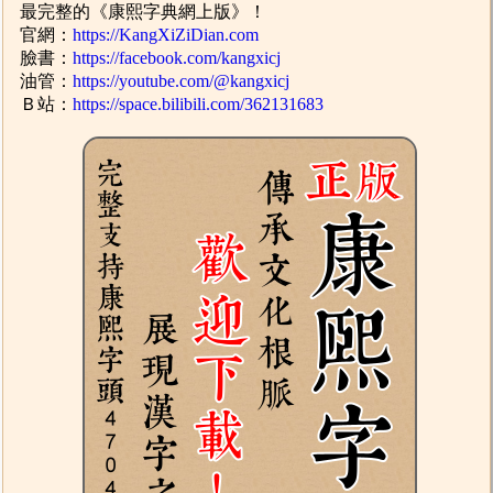
最完整的《康熙字典網上版》！
官網：
https://KangXiZiDian.com
臉書：
https://facebook.com/kangxicj
油管：
https://youtube.com/@kangxicj
Ｂ站：
https://space.bilibili.com/362131683