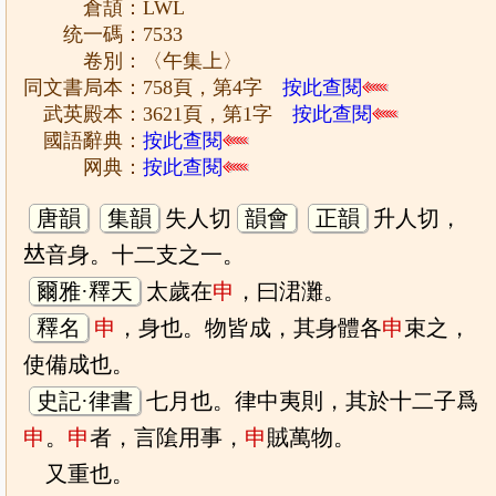
倉頡：LWL
统一碼：7533
卷別：〈午集上〉
同文書局本：758頁，第4字
按此查閱
武英殿本：3621頁，第1字
按此查閱
國語辭典：
按此查閱
网典：
按此查閱
唐韻
集韻
失人切
韻會
正韻
升人切，
𠀤音身。十二支之一。
爾雅·釋天
太歲在
申
，曰涒灘。
釋名
申
，身也。物皆成，其身體各
申
束之，
使備成也。
史記·律書
七月也。律中夷則，其於十二子爲
申
。
申
者，言隂用事，
申
賊萬物。
又重也。