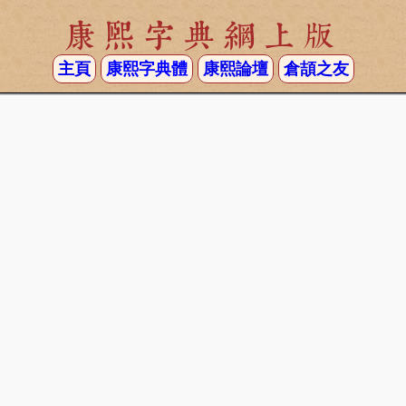
康熙字典網上版
主頁
康熙字典體
康熙論壇
倉頡之友