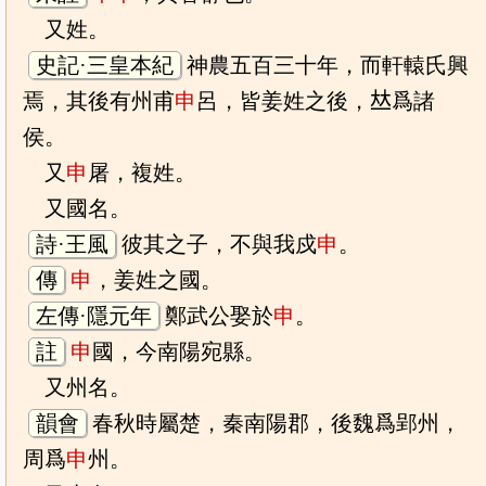
又姓。
史記·三皇本紀
神農五百三十年，而軒轅氏興
焉，其後有州甫
申
呂，皆姜姓之後，𠀤爲諸
侯。
又
申
屠，複姓。
又國名。
詩·王風
彼其之子，不與我戍
申
。
傳
申
，姜姓之國。
左傳·隱元年
鄭武公娶於
申
。
註
申
國，今南陽宛縣。
又州名。
韻會
春秋時屬楚，秦南陽郡，後魏爲郢州，
周爲
申
州。