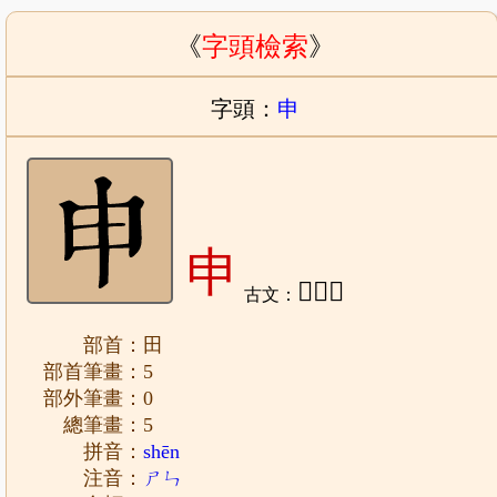
《
字頭檢索
》
字頭：
申
申
𤰶、𠭙
古文：
部首：田
部首筆畫：5
部外筆畫：0
總筆畫：5
拼音：
shēn
注音：
ㄕㄣ