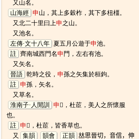
又山名。
山海經
申
山，其上多穀柞，其下多杻橿。
又北二十里曰上
申
之山。
又池名。
左傳·文十八年
夏五月公遊于
申
池。
註
齊南城西門名
申
門，左右有池。
又矢名。
晉語
乾時之役，
申
孫之矢集於桓鉤。
註
申
孫，矢名。
又草名。
淮南子·人閒訓
申
𦯝，杜茞，美人之所懷服
也。
註
申
𦯝，杜茞，皆香草也。
又
集韻
韻會
正韻
𠀤思晉切，音信，伸