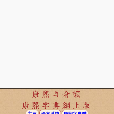
康熙与倉頡
康熙字典網上版