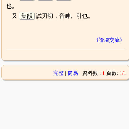
也。
又
集韻
試刃切，音眒。引也。
《論壇交流》
完整
|
簡易
資料數 :
1
頁數:
1/1