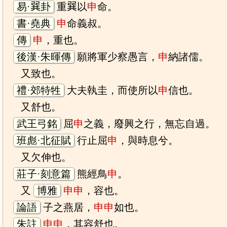
易·𢁉卦
重𢁉以
申
命。
書·堯典
申
命義叔。
傳
申
，重也。
後漢·朱暉傳
願將軍少察愚言，
申
納諸儒。
又致也。
禮·郊特牲
大夫執圭，而使所以
申
信也。
又舒也。
武王弓銘
屈
申
之義，廢興之行，無忘自過。
班彪·北征賦
行止屈
申
，與時息兮。
又欠伸也。
莊子·刻意篇
熊經鳥
申
。
又
博雅
申
申
，容也。
論語
子之燕居，
申
申
如也。
朱註
申
申
，其容舒也。