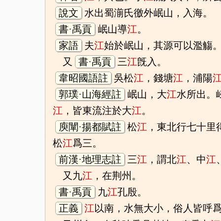
說文
水出蜀湔氏徼外岷山，入海。
書·禹貢
岷山導
江
。
家語
夫
江
始於岷山，其源可以濫觴
又
書·禹貢
三
江
旣入。
韋昭國語註
吳松
江
，錢塘
江
，浦陽
郭璞·山海經註
岷山，大
江
水所出。
江
，皆東流注於大
江
。
庾闡·揚都賦註
松
江
，東北行七十里
松
江
爲三。
前漢·地理志註
三
江
，謂北
江
、中
江
又九
江
，在荆州。
書·禹貢
九
江
孔殷。
正義
江
以南，水無大小，俗人皆呼