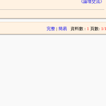
《論壇交流》
完整
|
簡易
資料數 :
1
頁數:
1/