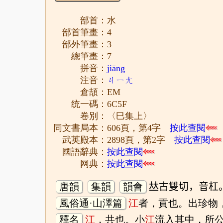
部首：水
部首筆畫：4
部外筆畫：3
總筆畫：7
拼音：
jiāng
注音：
ㄐㄧㄤ
倉頡：EM
统一碼：6C5F
卷別：〈巳集上〉
同文書局本：606頁，第4字
按此查閱
武英殿本：2898頁，第2字
按此查閱
國語辭典：
按此查閱
网典：
按此查閱
唐韻
集韻
韻會
𠀤古雙切，音杠
風俗通·山澤篇
江
者，貢也。出珍物
釋名
江
，共也。小
江
流入其中，所