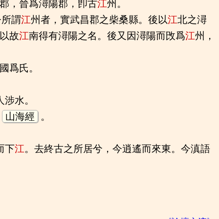
郡，晉爲潯陽郡，卽古
江
州。
今所謂
江
州者，實武昌郡之柴桑縣。後以
江
北之潯
以故
江
南得有潯陽之名。後又因潯陽而攺爲
江
州，
國爲氏。
人涉水。
見
山海經
。
而下
江
。去終古之所居兮，今逍遙而來東。今滇語