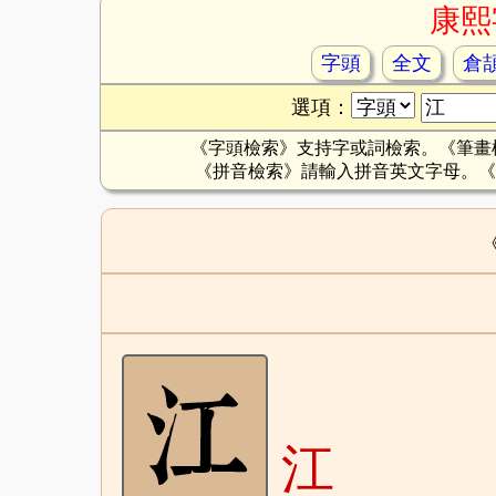
康熙
字頭
全文
倉
選項：
《字頭檢索》支持字或詞檢索。《筆畫
《拼音檢索》請輸入拼音英文字母。《
江