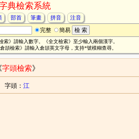
字典檢索系統
頡
部首
筆畫
拼音
注音
完整
簡易
檢索》請輸入數字。《全文檢索》至少輸入兩個漢字。
倉頡檢索》請輸入倉頡英文字母，支持*號模糊查尋。
《
字頭檢索
》
字頭：
江