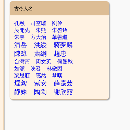
古今人名
孔融
司空曙
劉伶
吳開先
朱熊
朱啓鈐
朱熹
方大治
華善繼
潘岳
洪綬
蔣夢麟
陳籙
蕭綱
趙忠
台灣篇
周女英
何曼秋
如潔
映容
林徽因
梁思莊
惠然
琴嘆
煙絮
紫安
薛靈芸
靜姝
陶陶
謝欣霓