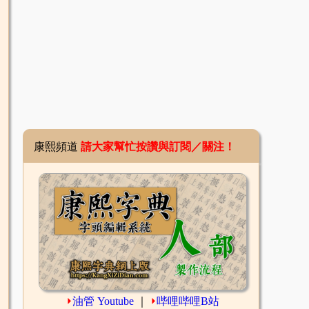
康熙頻道
請大家幫忙按讚與訂閱／關注！
⏵
油管 Youtube
｜
⏵
哔哩哔哩B站