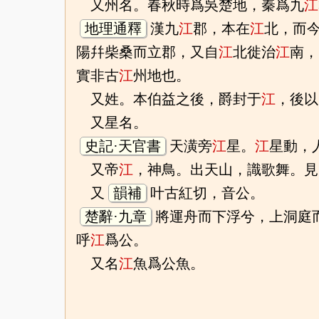
又州名。春秋時爲吳楚地，秦爲九
江
地理通釋
漢九
江
郡，本在
江
北，而
陽幷柴桑而立郡，又自
江
北徙治
江
南，
實非古
江
州地也。
又姓。本伯益之後，爵封于
江
，後以
又星名。
史記·天官書
天潢旁
江
星。
江
星動，
又帝
江
，神鳥。出天山，識歌舞。
又
韻補
叶古紅切，音公。
楚辭·九章
將運舟而下浮兮，上洞庭
呼
江
爲公。
又名
江
魚爲公魚。