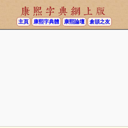
康熙字典網上版
主頁
康熙字典體
康熙論壇
倉頡之友