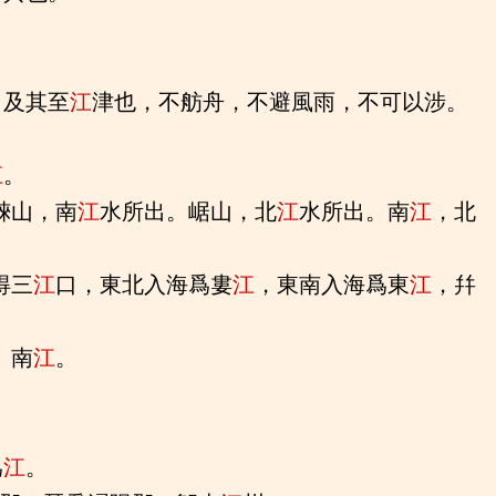
。及其至
江
津也，不舫舟，不避風雨，不可以涉。
江
。
崍山，南
江
水所出。崌山，北
江
水所出。南
江
，北
得三
江
口，東北入海爲婁
江
，東南入海爲東
江
，幷
、南
江
。
爲
江
。