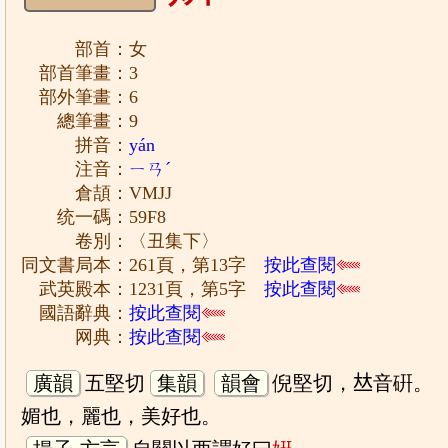
部首：女
部首筆畫：3
部外筆畫：6
總筆畫：9
拼音：
yán
注音：
ㄧㄢˊ
倉頡：VMJJ
统一碼：59F8
卷別：〈丑集下〉
同文書局本：261頁，第13字
按此查閱
武英殿本：1231頁，第5字
按此查閱
國語辭典：
按此查閱
网典：
按此查閱
廣韻
五堅切
集韻
韻會
倪堅切，𠀤音硏。
媚也，麗也，美好也。