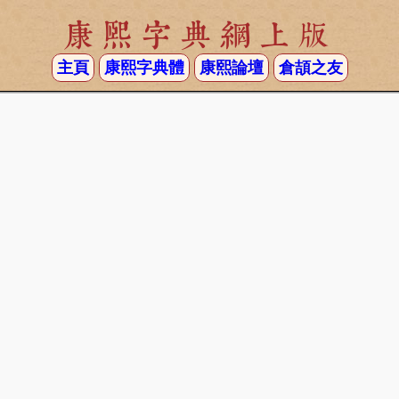
康熙字典網上版
主頁
康熙字典體
康熙論壇
倉頡之友