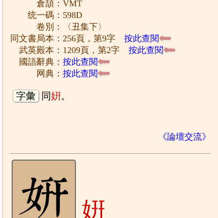
倉頡：VMT
统一碼：598D
卷別：〈丑集下〉
同文書局本：256頁，第9字
按此查閱
武英殿本：1209頁，第2字
按此查閱
國語辭典：
按此查閱
网典：
按此查閱
字彙
同
姸
。
《論壇交流》
姸