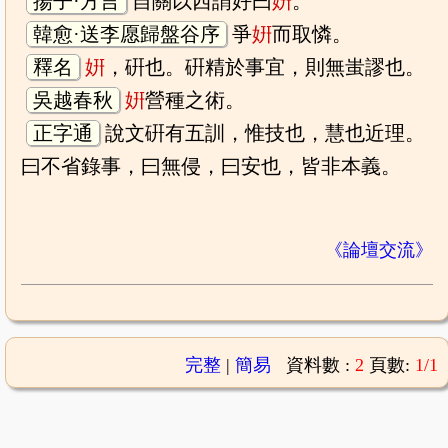
揚子·方言
自關以西謂好曰
姸
。
韓愈·送李愿歸盤谷序
爭
姸
而取憐。
釋名
姸
，硏也。硏精於事宜，則無蚩謬也。
吳越春秋
姸
營種之術。
正字通
說文硏有五訓，惟技也，慧也近理。
曰不省錄事，曰無侵，曰安也，皆非本義。
《論壇交流》
完整
|
簡易
資料數 :
2
頁數:
1/1