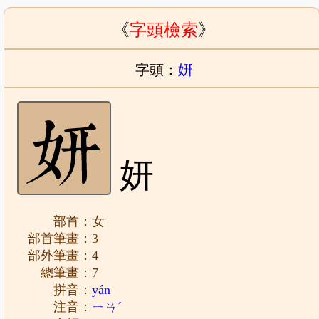
《
字頭檢索
》
字頭：
姸
妍
部首：女
部首筆畫：3
部外筆畫：4
總筆畫：7
拼音：
yán
注音：
ㄧㄢˊ