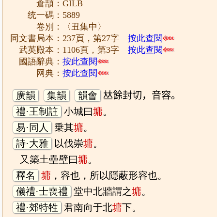
倉頡：GILB
统一碼：5889
卷別：〈丑集中〉
同文書局本：237頁，第27字
按此查閱
武英殿本：1106頁，第3字
按此查閱
國語辭典：
按此查閱
网典：
按此查閱
廣韻
集韻
韻會
𠀤餘封切，音容。
禮·王制註
小城曰
墉
。
易·同人
乗其
墉
。
詩·大雅
以伐崇
墉
。
又築土壘壁曰
墉
。
釋名
墉
，容也，所以隱蔽形容也。
儀禮·士喪禮
堂中北牆謂之
墉
。
禮·郊特牲
君南向于北
墉
下。