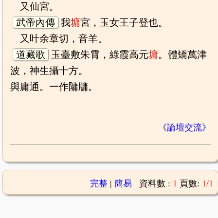
又仙宮。
武帝內傳
我
墉
宮，玉女王子登也。
又叶余章切，音羊。
道藏歌
玉臺敷朱霄，綠霞高元
墉
。體矯萬津
波，神生攝十方。
與庸通。一作䧡牗。
《論壇交流》
完整
|
簡易
資料數 :
1
頁數:
1/1