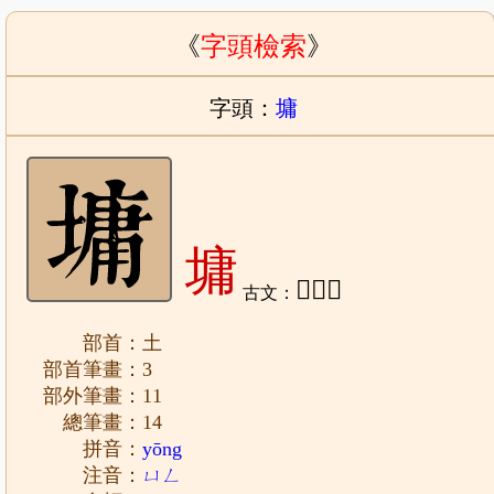
《
字頭檢索
》
字頭：
墉
墉
𩫱、𩫃
古文：
部首：土
部首筆畫：3
部外筆畫：11
總筆畫：14
拼音：
yōng
注音：
ㄩㄥ