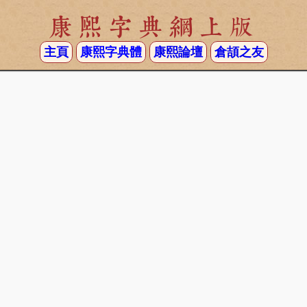
康熙字典網上版
主頁
康熙字典體
康熙論壇
倉頡之友