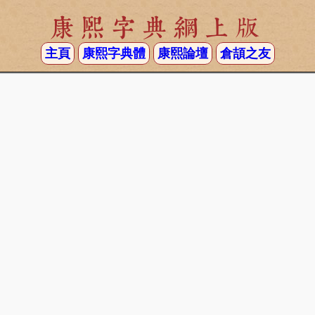
康熙字典網上版
主頁
康熙字典體
康熙論壇
倉頡之友