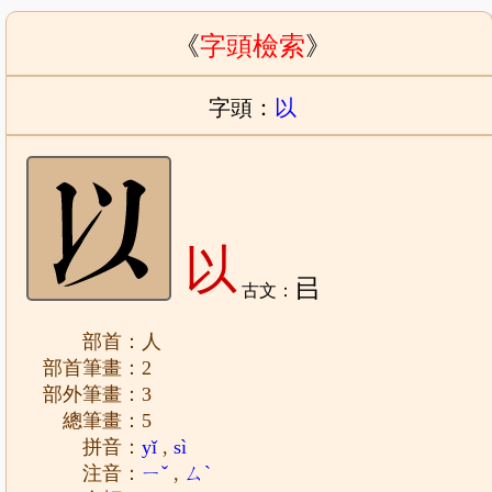
《
字頭檢索
》
字頭：
以
以
㠯
古文：
部首：人
部首筆畫：2
部外筆畫：3
總筆畫：5
拼音：
yǐ
,
sì
注音：
ㄧˇ
,
ㄙˋ