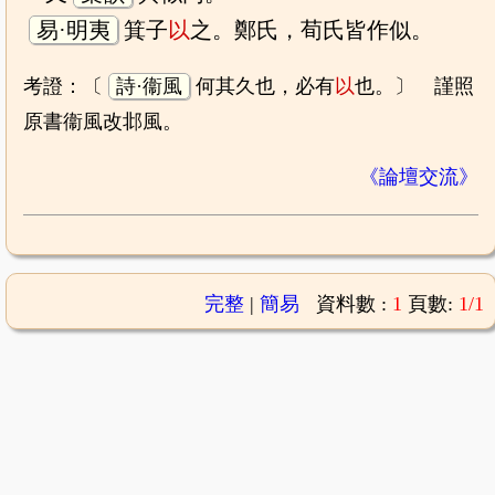
易·明夷
箕子
以
之。鄭氏，荀氏皆作似。
考證：〔
詩·衞風
何其久也，必有
以
也。〕 謹照
原書衞風改邶風。
《論壇交流》
完整
|
簡易
資料數 :
1
頁數:
1/1