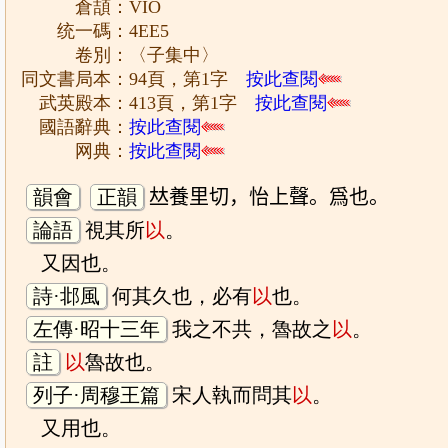
倉頡：VIO
统一碼：4EE5
卷別：〈子集中〉
同文書局本：94頁，第1字
按此查閱
武英殿本：413頁，第1字
按此查閱
國語辭典：
按此查閱
网典：
按此查閱
韻會
正韻
𠀤養里切，怡上聲。爲也。
論語
視其所
以
。
又因也。
詩·邶風
何其久也，必有
以
也。
左傳·昭十三年
我之不共，魯故之
以
。
註
以
魯故也。
列子·周穆王篇
宋人執而問其
以
。
又用也。