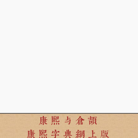
康熙与倉頡
康熙字典網上版