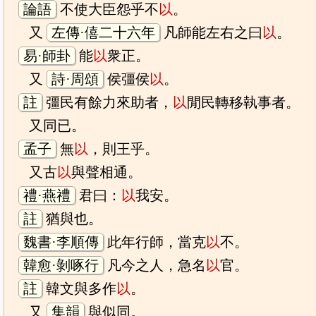
論語
不使大臣怨乎不
以
。
又
左傳·僖二十六年
凡師能左右之曰
以
。
易·師卦
能
以
衆正。
又
詩·周頌
侯彊侯
以
。
註
彊民有餘力來助者，
以
閒民轉移執事者。
又同已。
孟子
無
以
，則王乎。
又古
以
與聲相通。
禮·燕禮
君曰：
以
我安。
註
猶與也。
魏書·李順傳
此年行師，當克
以
不。
韓愈·剝啄行
凡今之人，急名
以
官。
註
韓文與多作
以
。
又
集韻
與似同。