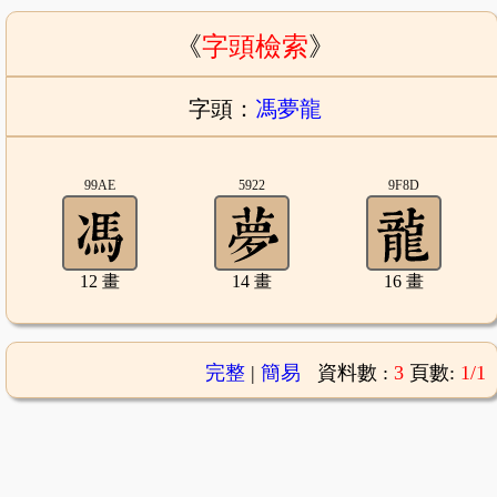
《
字頭檢索
》
字頭：
馮夢龍
99AE
5922
9F8D
12 畫
14 畫
16 畫
完整
|
簡易
資料數 :
3
頁數:
1/1