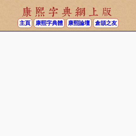
康熙字典網上版
主頁
康熙字典體
康熙論壇
倉頡之友