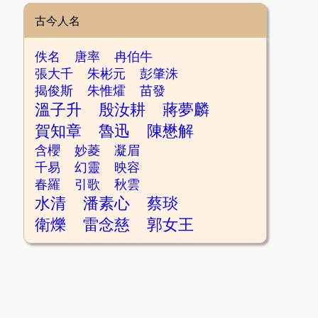
古今人名
佚名
唐率
冉伯牛
張大千
朱彬元
彭肇洙
揭俊斯
朱惟㸌
苗發
溫子升
殷汝耕
蔣夢麟
賀知章
魯迅
陳懋解
含櫻
妙菱
凝眉
千易
幻靈
映容
春羅
引歌
秋雲
水清
潘素心
蔡琰
衛爍
雷念慈
郭女王