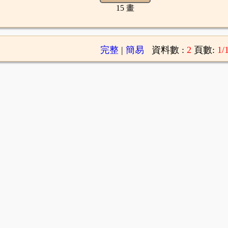
15 畫
完整
|
簡易
資料數 :
2
頁數:
1/