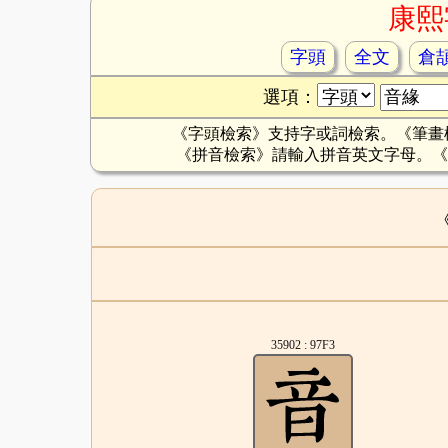
康熙
字頭
全文
倉
選項：
《字頭檢索》支持字或詞檢索。《筆畫
《拼音檢索》請輸入拼音英文字母。《
35902 : 97F3