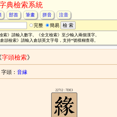
字典檢索系統
頡
部首
筆畫
拼音
注音
完整
簡易
檢索》請輸入數字。《全文檢索》至少輸入兩個漢字。
倉頡檢索》請輸入倉頡英文字母，支持*號模糊查尋。
《
字頭檢索
》
字頭：
音緣
22712 : 7DE3