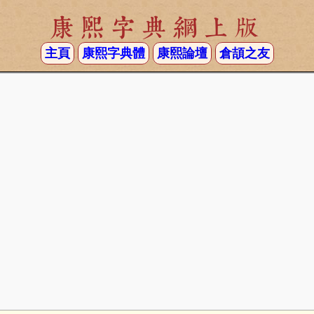
康熙字典網上版
主頁
康熙字典體
康熙論壇
倉頡之友