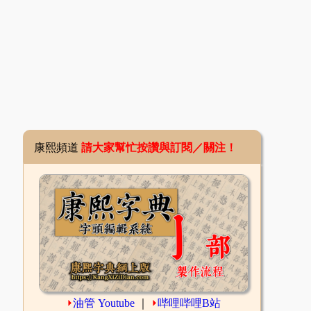
康熙頻道
請大家幫忙按讚與訂閱／關注！
⏵
油管 Youtube
｜
⏵
哔哩哔哩B站