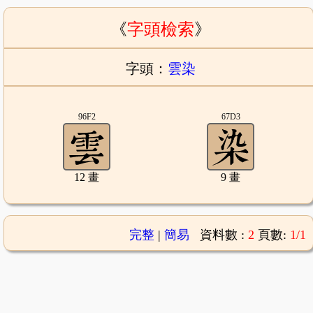
《
字頭檢索
》
字頭：
雲染
96F2
67D3
12 畫
9 畫
完整
|
簡易
資料數 :
2
頁數:
1/1