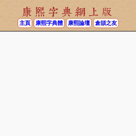
康熙字典網上版
主頁
康熙字典體
康熙論壇
倉頡之友