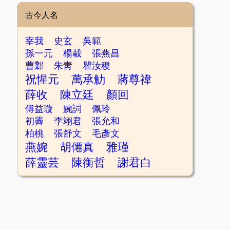
古今人名
宰我
史玄
吳範
孫一元
楊載
張燕昌
曹鄴
朱靑
瞿汝稷
祝惺元
萬承觔
蔣尊禕
薛收
陳立廷
顏回
傅益璇
婉詞
佩玲
初霽
李翊君
張允和
柏桃
張舒文
毛彥文
燕婉
胡僊真
雅瑾
薛靈芸
陳衡哲
謝君白