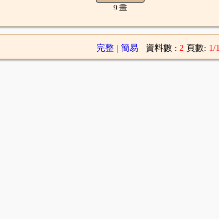
9 畫
完整
|
簡易
資料數 :
2
頁數:
1/