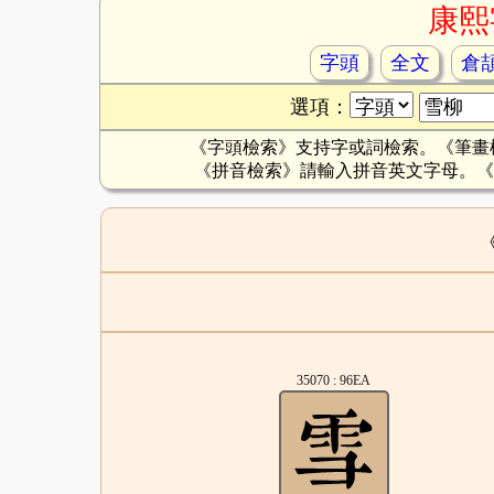
康熙
字頭
全文
倉
選項：
《字頭檢索》支持字或詞檢索。《筆畫
《拼音檢索》請輸入拼音英文字母。《
35070 : 96EA