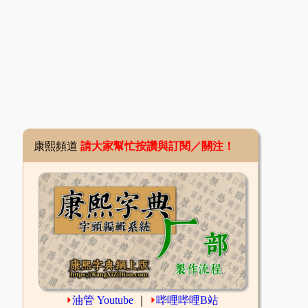
康熙頻道
請大家幫忙按讚與訂閱／關注！
⏵
油管 Youtube
｜
⏵
哔哩哔哩B站