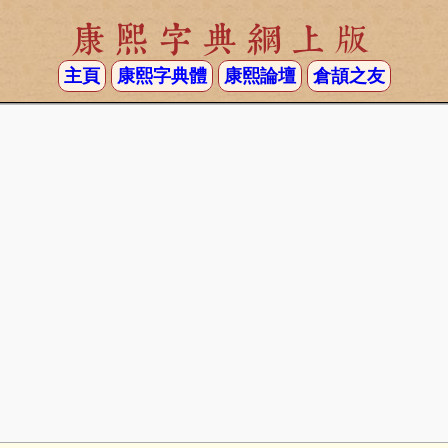
康熙字典網上版
主頁
康熙字典體
康熙論壇
倉頡之友