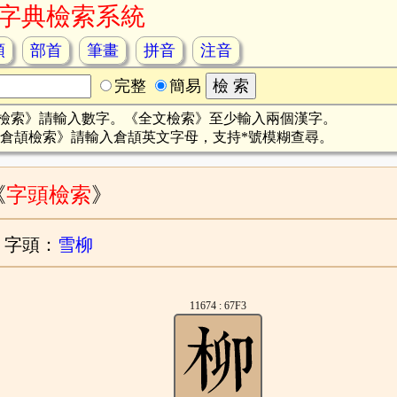
字典檢索系統
頡
部首
筆畫
拼音
注音
完整
簡易
檢索》請輸入數字。《全文檢索》至少輸入兩個漢字。
倉頡檢索》請輸入倉頡英文字母，支持*號模糊查尋。
《
字頭檢索
》
字頭：
雪柳
11674 : 67F3