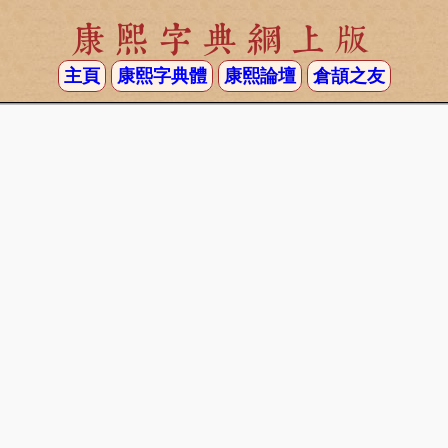
康熙字典網上版
主頁
康熙字典體
康熙論壇
倉頡之友