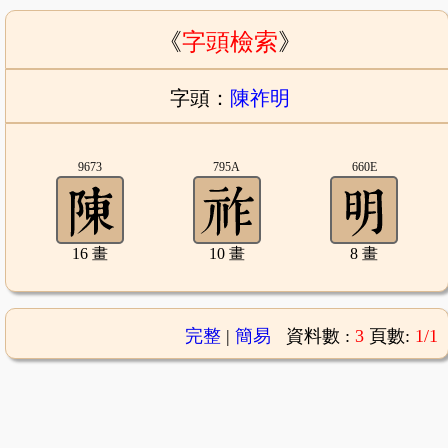
《
字頭檢索
》
字頭：
陳祚明
9673
795A
660E
16 畫
10 畫
8 畫
完整
|
簡易
資料數 :
3
頁數:
1/1