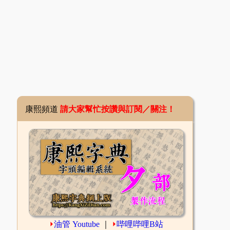
康熙頻道
請大家幫忙按讚與訂閱／關注！
⏵
油管 Youtube
｜
⏵
哔哩哔哩B站