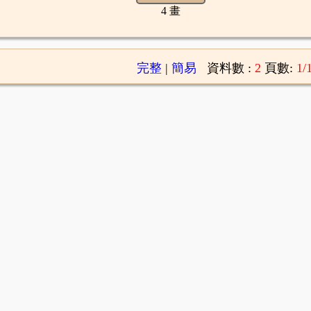
4 畫
完整
|
簡易
資料數 :
2
頁數:
1/