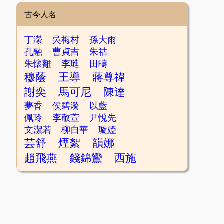
古今人名
丁瀠
吳梅村
孫大雨
孔融
曹貞吉
朱祜
朱懷䨈
李璡
田疇
穆蔭
王導
蔣尊禕
謝奕
馬可尼
陳達
夢香
侯碧漪
以藍
佩玲
李敬萱
尹悅先
文潔若
柳自華
璇婭
芸舒
煙絮
韻娜
趙飛燕
錢錦鸞
西施