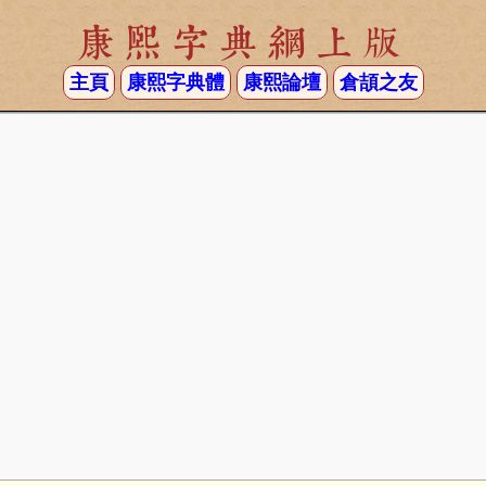
康熙字典網上版
主頁
康熙字典體
康熙論壇
倉頡之友