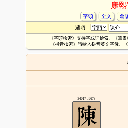
康熙
字頭
全文
倉
選項：
《字頭檢索》支持字或詞檢索。《筆畫
《拼音檢索》請輸入拼音英文字母。《
34617 : 9673