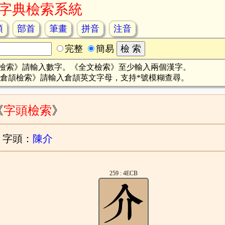
字典檢索系統
頡
部首
筆畫
拼音
注音
完整
簡易
檢索》請輸入數字。《全文檢索》至少輸入兩個漢字。
倉頡檢索》請輸入倉頡英文字母，支持*號模糊查尋。
《
字頭檢索
》
字頭：
陳介
259 : 4ECB