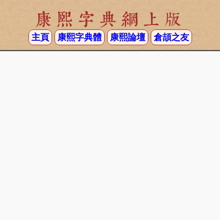
康熙字典網上版
主頁
康熙字典體
康熙論壇
倉頡之友