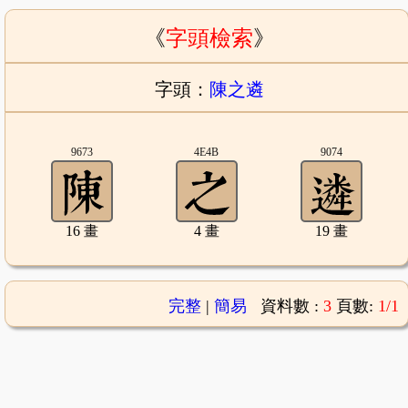
《
字頭檢索
》
字頭：
陳之遴
9673
4E4B
9074
16 畫
4 畫
19 畫
完整
|
簡易
資料數 :
3
頁數:
1/1