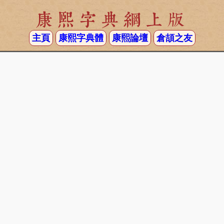
康熙字典網上版
主頁
康熙字典體
康熙論壇
倉頡之友