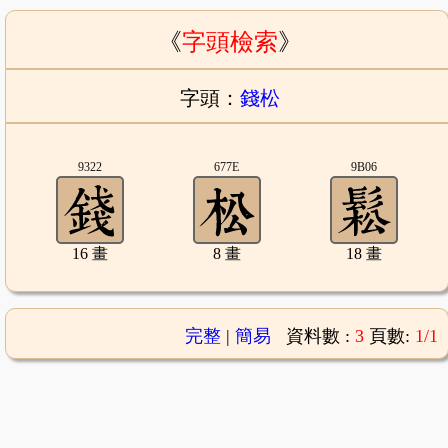
《
字頭檢索
》
字頭：
錢松
9322
677E
9B06
16 畫
8 畫
18 畫
完整
|
簡易
資料數 :
3
頁數:
1/1