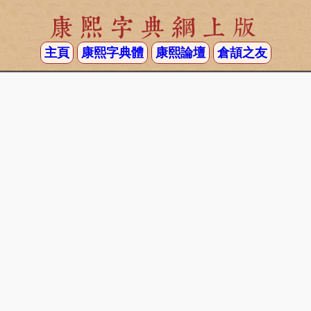
康熙字典網上版
主頁
康熙字典體
康熙論壇
倉頡之友