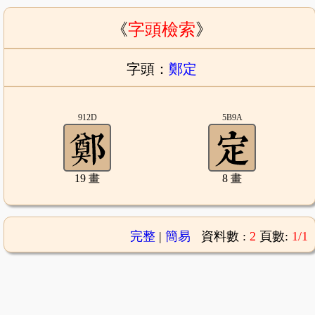
《
字頭檢索
》
字頭：
鄭定
912D
5B9A
19 畫
8 畫
完整
|
簡易
資料數 :
2
頁數:
1/1