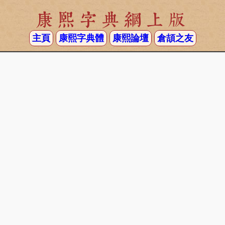
康熙字典網上版
主頁
康熙字典體
康熙論壇
倉頡之友