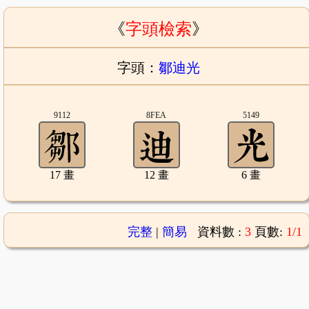
《
字頭檢索
》
字頭：
鄒迪光
9112
8FEA
5149
17 畫
12 畫
6 畫
完整
|
簡易
資料數 :
3
頁數:
1/1