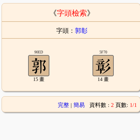
《
字頭檢索
》
字頭：
郭彰
90ED
5F70
15 畫
14 畫
完整
|
簡易
資料數 :
2
頁數:
1/1