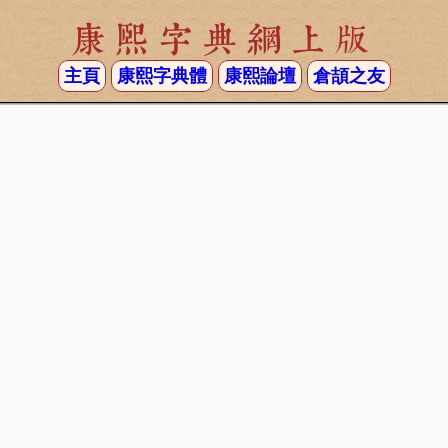
康熙字典網上版
主頁
康熙字典體
康熙論壇
倉頡之友