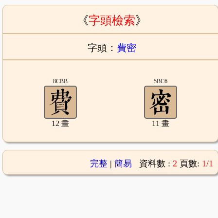
《
字頭檢索
》
字頭：
費密
8CBB
5BC6
12 畫
11 畫
完整
|
簡易
資料數 :
2
頁數:
1/1