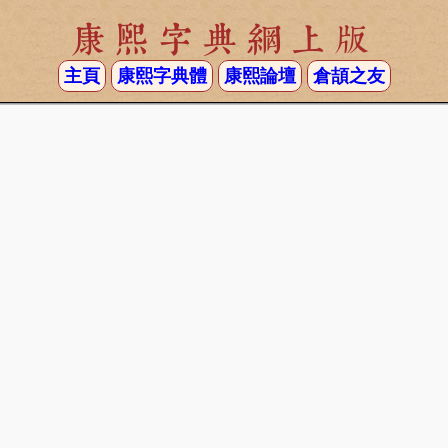
康熙字典網上版
主頁
康熙字典體
康熙論壇
倉頡之友