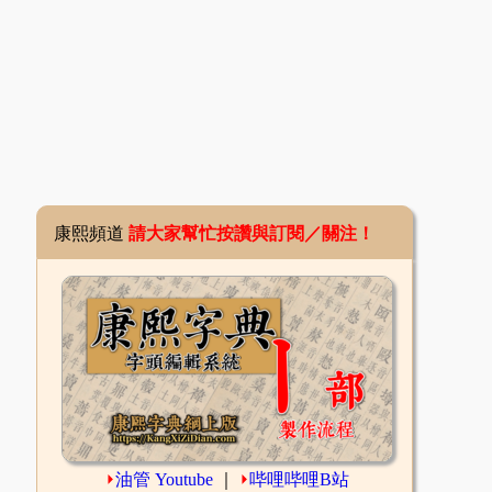
康熙頻道
請大家幫忙按讚與訂閱／關注！
⏵
油管 Youtube
｜
⏵
哔哩哔哩B站