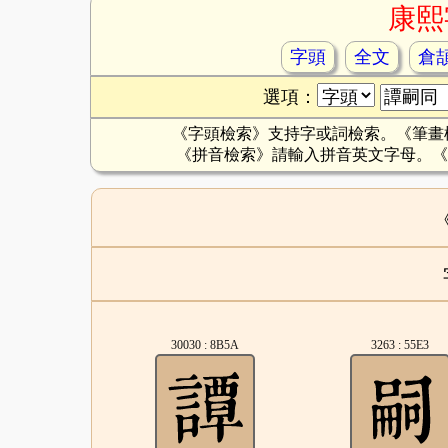
康熙
字頭
全文
倉
選項：
《字頭檢索》支持字或詞檢索。《筆畫
《拼音檢索》請輸入拼音英文字母。《
30030 : 8B5A
3263 : 55E3