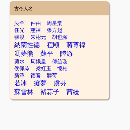
古今人名
吳罕
仲由
周星棠
任光
慈禧
張方起
張浚
朱彬元
胡也頻
納蘭性德
程頤
蔣尊禕
馮夢熊
蘇平
陸游
剪水
周娥皇
傅益璇
侯佩岑
梁紅玉
憶柏
新澤
德音
聽荷
若冰
癡夢
虞芬
蘇雪林
褚蒜子
茜縵