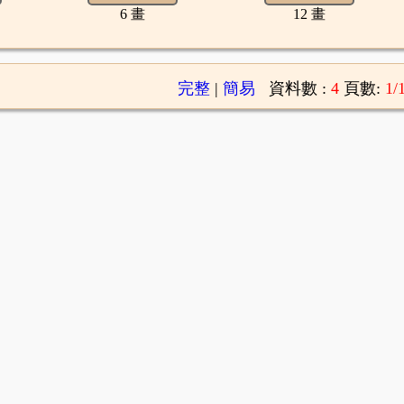
6 畫
12 畫
完整
|
簡易
資料數 :
4
頁數:
1/