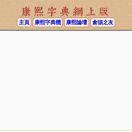
康熙字典網上版
主頁
康熙字典體
康熙論壇
倉頡之友