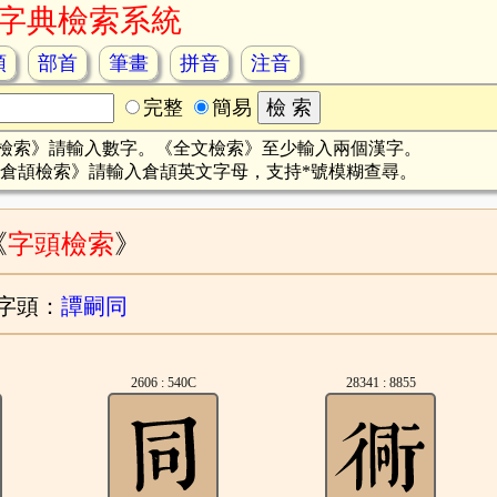
字典檢索系統
頡
部首
筆畫
拼音
注音
完整
簡易
檢索》請輸入數字。《全文檢索》至少輸入兩個漢字。
倉頡檢索》請輸入倉頡英文字母，支持*號模糊查尋。
《
字頭檢索
》
字頭：
譚嗣同
2606 : 540C
28341 : 8855