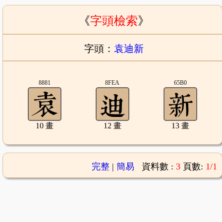
《
字頭檢索
》
字頭：
袁迪新
8881
8FEA
65B0
10 畫
12 畫
13 畫
完整
|
簡易
資料數 :
3
頁數:
1/1