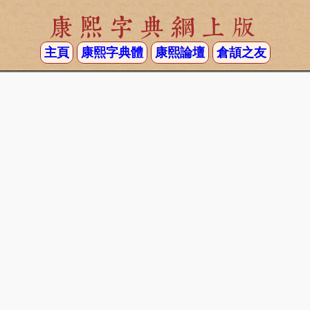
康熙字典網上版
主頁
康熙字典體
康熙論壇
倉頡之友